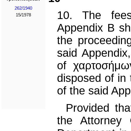
262/1940
10. The fees
15/1978
Appendix B sha
the proceeding
said Appendix
of χαρτοσήμω
disposed of in
of the said Ap
Provided tha
the Attorney