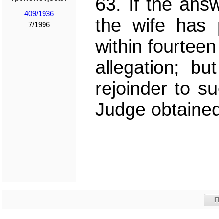
63. If the ans
409/1936
the wife has
7/1996
within fourteen
allegation; b
rejoinder to s
Judge obtained
Π