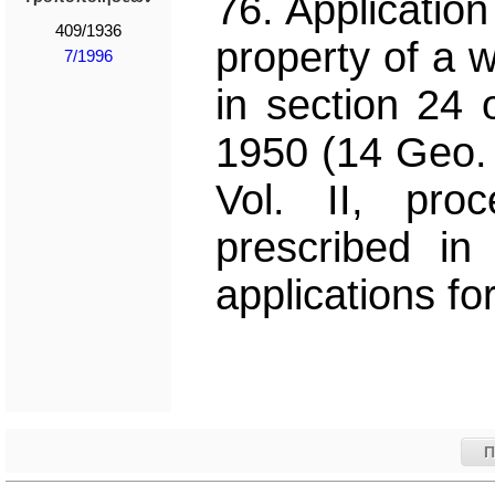
76. Application
409/1936
property of a 
7/1996
in section 24 
1950 (14 Geo. 
Vol. II, pro
prescribed i
applications fo
Π