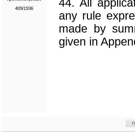
44. All applic
409/1936
any rule expre
made by summ
given in Append
Π