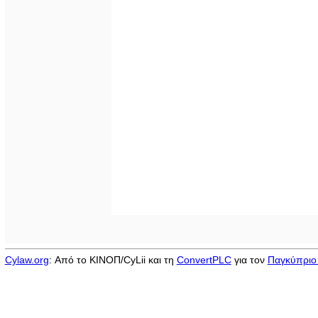
Cylaw.org
: Από το ΚΙΝOΠ/CyLii και τη
ConvertPLC
για τον
Παγκύπριο 