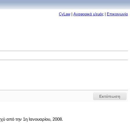
CyLaw
|
Αναφορικά μ'εμάς
|
Επικοινωνία
Εκτύπωση
σχύ από την 1η Ιανουαρίου, 2008.