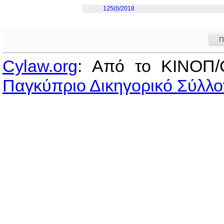
125(I)/2018
Π
Cylaw.org
: Από το ΚΙΝOΠ/
Παγκύπριο Δικηγορικό Σύλλο