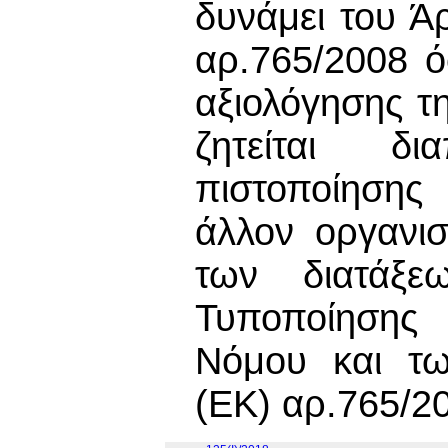
δυνάμει του Ά
αρ.765/2008 ό
αξιολόγησης τ
ζητείται δι
πιστοποίησης
άλλον οργανι
των διατάξε
Τυποποίησης 
Νόμου και τω
(ΕΚ) αρ.765/2