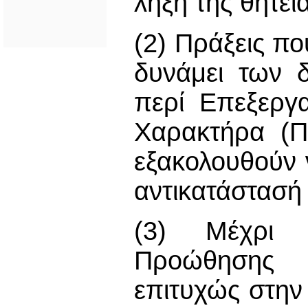
λήξη της θητεία
(2) Πράξεις π
δυνάμει των 
περί Επεξεργ
Χαρακτήρα (Π
εξακολουθούν 
αντικατάστασή 
(3) Μέχρι 
Προώθησης 
επιτυχώς στην