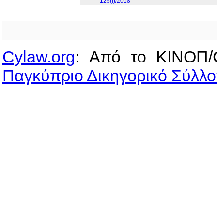
125(I)/2018
Cylaw.org
: Από το ΚΙΝOΠ/
Παγκύπριο Δικηγορικό Σύλλο