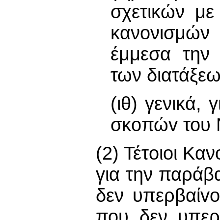
σχετικών με
κανονισμώ
έμμεσα την
των διατάξε
(ιθ) γενικά,
σκoπώv του 
(2) Τέτoιoι Κα
για την παράβ
δεν υπερβαίvo
που δεν υπερβ