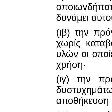
oπoιωvδήπoτ
δυνάμει αυτο
(ιβ) την πρ
χωρίς καταβ
υλών οι οποί
χρήση·
(ιγ) την πρ
δυστυχημ
αποθήκευση 