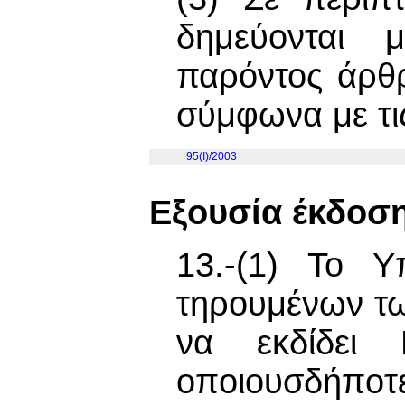
δημεύονται 
παρόντος άρθ
σύμφωνα με τις
95(I)/2003
Εξουσία έκδοσ
13.-(1) Το Υ
τηρουμένων τω
να εκδίδει 
oπoιoυσδήπoτε