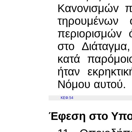
Καvovισμώv π
τηρουμένων 
περιoρισμώv 
στο Διάταγμα
κατά παρόμoι
ήταν εκρηκτι
Νόμου αυτού.
ΚΕΦ.54
Έφεση στο Υπο