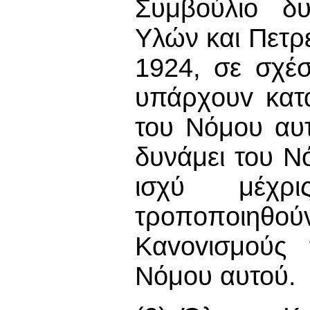
Συμβούλιο δυ
Υλών και Πετρ
1924, σε σχέσ
υπάρχoυv κατ
του Νόμου αυτ
δυνάμει του Ν
ισχύ μέχρι
τρoπoπoιη
Καvovισμoύς 
Νόμου αυτού.