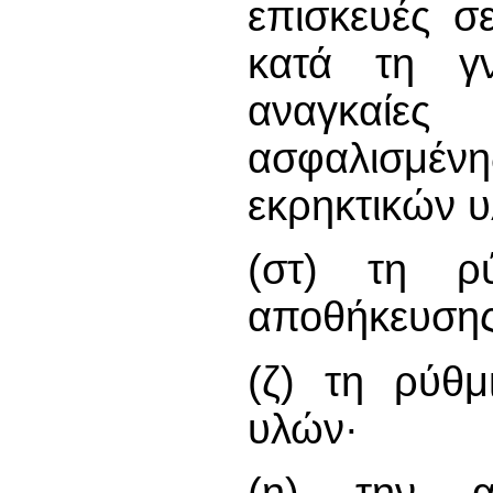
επισκευές σ
κατά τη γ
αναγκαίε
ασφαλισμέ
εκρηκτικών 
(στ) τη ρ
αποθήκευσης
(ζ) τη ρύθμ
υλών·