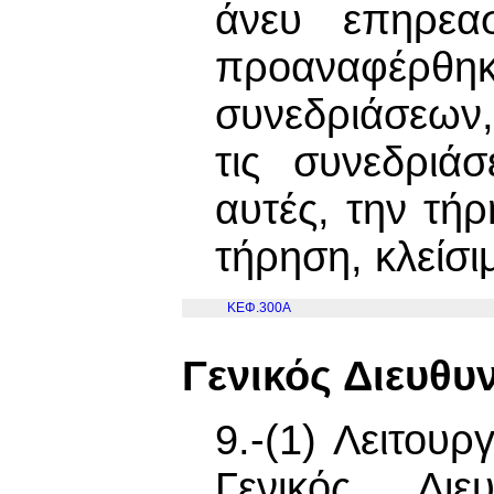
άνευ επηρεα
προαναφέρθηκ
συνεδριάσεων, 
τις συνεδριάσ
αυτές, την τή
τήρηση, κλείσι
ΚΕΦ.300Α
Γενικός Διευθυ
9.-(1) Λειτου
Γενικός Δι