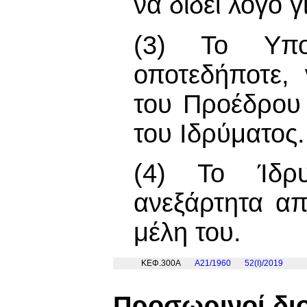
να δίδει λόγο γι
(3) Το Υπου
οποτεδήποτε,
του Προέδρου
του Ιδρύματος.
(4) Το Ίδρυ
ανεξάρτητα α
μέλη του.
ΚΕΦ.300Α
Α21/1960
52(I)/2019
Προσωρινοί δι