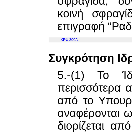
σφραγίδα, δύ
κοινή σφραγί
επιγραφή “Ραδ
ΚΕΦ.300Α
Συγκρότηση Ιδ
5.-(1) Το Ί
περισσότερα α
από το Υπουρ
αναφέρονται ω
διορίζεται α