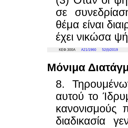
σε συνεδρίασ
θέμα είναι δια
έχει νικώσα ψή
ΚΕΦ.300Α
Α21/1960
52(I)/2019
Μόνιμα Διατάγ
8. Τηρουμένω
αυτού το Ίδρυ
κανονισμούς 
διαδικασία γε