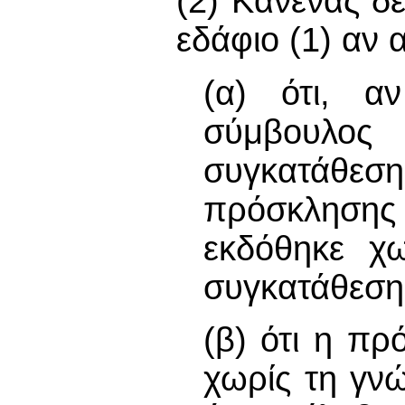
(2) Κανένας δ
εδάφιο (1) αν α
(α) ότι, αν
σύμβουλος 
συγκατάθεση
πρόσκλησης
εκδόθηκε χω
συγκατάθεση
(β) ότι η π
χωρίς τη γνώ