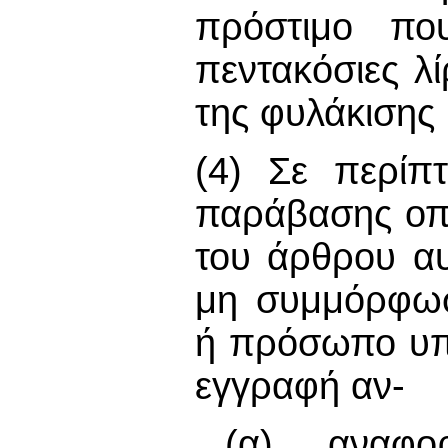
πρόστιμο που
πεντακόσιες λί
της φυλάκισης 
(4) Σε περί
παράβασης οπο
του άρθρου αυ
μη συμμόρφωσ
ή πρόσωπο υπ
εγγραφή αν-
(α) αναφ