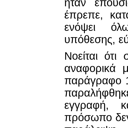
ήταν επουσ
έπρεπε, κατ
ενόψει όλ
υπόθεσης, εύ
Νοείται ότι
αναφορικά μ
παράγραφο 1
παραλήφθη
εγγραφή, 
πρόσωπο δεν