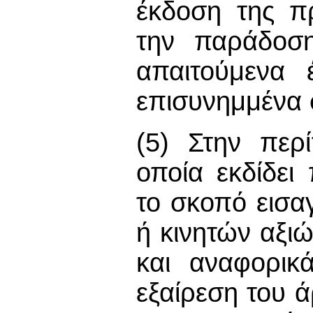
έκδοση της π
την παράδοση
απαιτούμενα 
επισυνημμένα 
(5) Στην περ
οποία εκδίδε
το σκοπό εισα
ή κινητών αξι
και αναφορικ
εξαίρεση του 