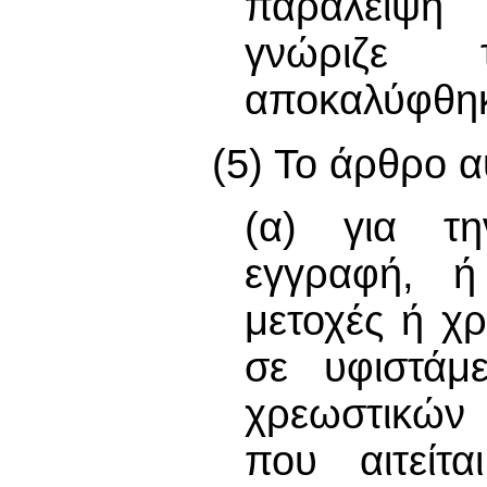
παράλειψη 
γνώριζε
αποκαλύφθη
(5) Το άρθρο α
(α) για τ
εγγραφή, ή
μετοχές ή χρ
σε υφιστάμ
χρεωστικών 
που αιτείτ