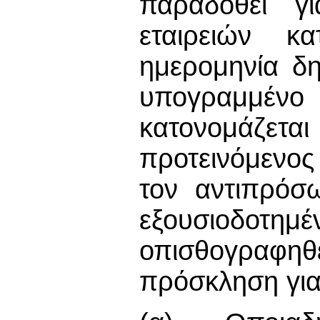
παραδοθεί γ
εταιρειών 
ημερομηνία δη
υπογραμμέν
κατονομάζετ
προτεινόμενος
τον αντιπρόσ
εξουσιοδοτ
οπισθογραφ
πρόσκληση για