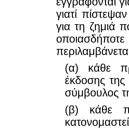
εγγράφονται γ
γιατί πίστεψα
για τη ζημιά 
οποιασδήποτ
περιλαμβάνεται
(α) κάθε 
έκδοσης της
σύμβουλος τη
(β) κάθε 
κατονομασ