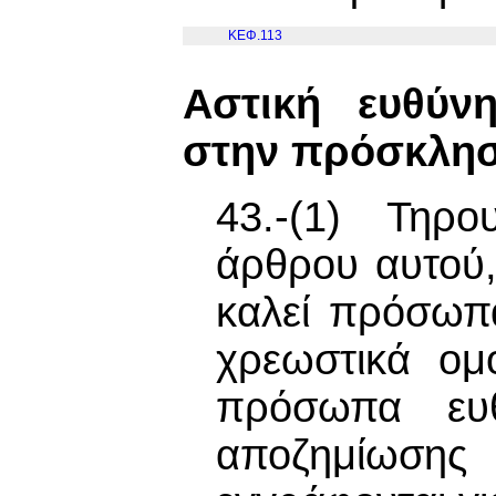
ΚΕΦ.113
Αστική ευθύν
στην πρόσκλησ
43.-(1) Τηρ
άρθρου αυτού
καλεί πρόσωπ
χρεωστικά ομ
πρόσωπα ευθ
αποζημίωση