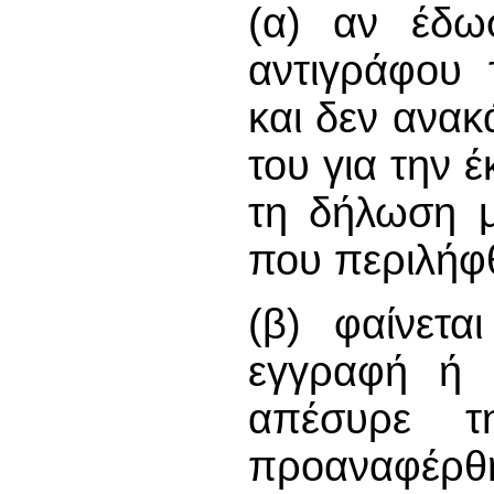
(α) αν έδω
αντιγράφου 
και δεν ανα
του για την 
τη δήλωση μ
που περιλήφ
(β) φαίνετ
εγγραφή ή 
απέσυρε τ
προαναφέρθ