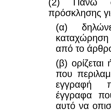
(2) Πάνω 
πρόσκλησης γι
(α) δηλών
καταχώρηση
από το άρθρ
(β) ορίζεται
που περιλαμ
εγγραφή π
έγγραφα πο
αυτό να οπι