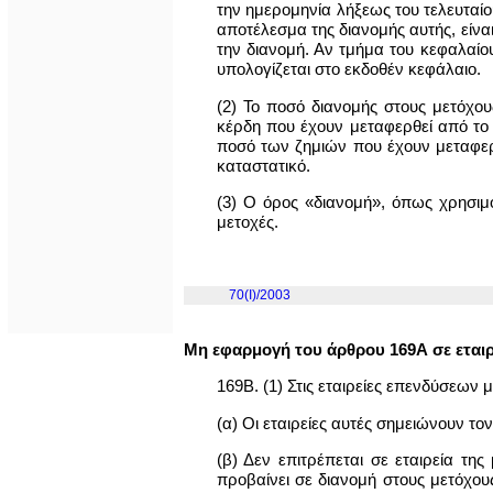
την ημερομηνία λήξεως του τελευταίο
αποτέλεσμα της διανομής αυτής, είνα
την διανομή. Αν τμήμα του κεφαλαίου
υπολογίζεται στο εκδοθέν κεφάλαιο.
(2) Το ποσό διανομής στους μετόχου
κέρδη που έχουν μεταφερθεί από το τ
ποσό των ζημιών που έχουν μεταφε
καταστατικό.
(3) Ο όρος «διανομή», όπως χρησιμο
μετοχές.
70(I)/2003
Μη εφαρμογή του άρθρου 169Α σε εταιρ
169Β. (1) Στις εταιρείες επενδύσεων
(α) Οι εταιρείες αυτές σημειώνουν τ
(β) Δεν επιτρέπεται σε εταιρεία τη
προβαίνει σε διανομή στους μετόχους