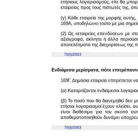
ετήσιους λογαριασμούς, είτε θα μπο
εταιρείας προς τους πιστωτές της, ό
(γ) Κάθε εταιρεία της μορφής αυτής,
169Α, υποδηλώνει τούτο με μια σημεί
(2) Ως «εταιρείες επενδύσεων με στ
αξιόγραφα, ακίνητα ή άλλα περιουσ
αποτελέσματα της διαχειρίσεως της π
70(I)/2003
Ενδιάμεσα μερίσματα, πότε επιτρέποντα
169Γ. Δημόσια εταιρεία επιτρέπεται 
(α) Καταρτίζονται ενδιάμεσοι λογαρια
(β) Το ποσό που θα διανεμηθεί δεν μ
ετήσιοι λογαριασμοί έχουν κλείσει,
είναι διαθέσιμα για τον σκοπό α
αποθεματοποιηθούν δυνάμει υποχρεώσ
70(I)/2003