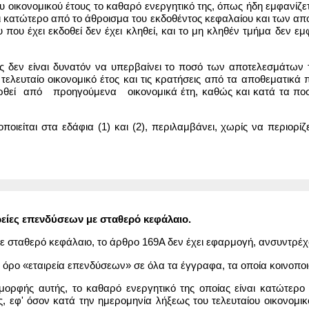
υ οικονομικού έτους το καθαρό ενεργητικό της, όπως ήδη εμφανίζ
ι κατώτερο από το άθροισμα του εκδοθέντος κεφαλαίου και των απ
 που έχει εκδοθεί δεν έχει κληθεί, και το μη κληθέν τμήμα δεν εμ
ς δεν είναι δυνατόν να υπερβαίνει το ποσό των αποτελεσμάτων τ
ελευταίο οικονομικό έτος και τις κρατήσεις από τα αποθεματικά 
ρθεί από προηγούμενα οικονομικά έτη, καθώς και κατά τα ποσά
ποιείται στα εδάφια (1) και (2), περιλαμβάνει, χωρίς να περιορ
είες επενδύσεων με σταθερό κεφάλαιο.
 με σταθερό κεφάλαιο, το άρθρο 169Α δεν έχει εφαρμογή, ανσυντρέ
ον όρο «εταιρεία επενδύσεων» σε όλα τα έγγραφα, τα οποία κοινοπο
ς μορφής αυτής, το καθαρό ενεργητικό της οποίας είναι κατώτερ
, εφ' όσον κατά την ημερομηνία λήξεως του τελευταίου οικονομικ