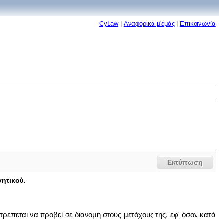
CyLaw
|
Αναφορικά μ'εμάς
|
Επικοινωνία
Εκτύπωση
γητικού.
ιτρέπεται να προβεί σε διανομή στους μετόχους της, εφ' όσον κατά