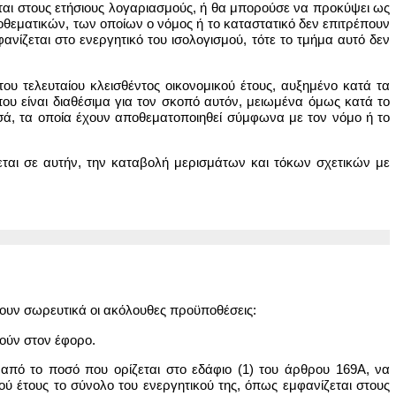
εται στους ετήσιους λογαριασμούς, ή θα μπορούσε να προκύψει ως
οθεματικών, των οποίων ο νόμος ή το καταστατικό δεν επιτρέπουν
φανίζεται στο ενεργητικό του ισολογισμού, τότε το τμήμα αυτό δεν
ου τελευταίου κλεισθέντος οικονομικού έτους, αυξημένο κατά τα
που είναι διαθέσιμα για τον σκοπό αυτόν, μειωμένα όμως κατά το
, τα οποία έχουν αποθεματοποιηθεί σύμφωνα με τον νόμο ή το
ίζεται σε αυτήν, την καταβολή μερισμάτων και τόκων σχετικών με
χουν σωρευτικά οι ακόλουθες προϋποθέσεις:
ιούν στον έφορο.
ο από το ποσό που ορίζεται στο εδάφιο (1) του άρθρου 169Α, να
ού έτους το σύνολο του ενεργητικού της, όπως εμφανίζεται στους