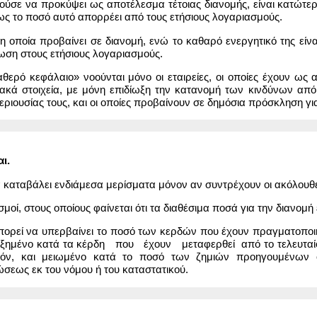
ρούσε να προκύψει ως αποτέλεσμα τέτοιας διανομής, είναι κατώτε
πως το ποσό αυτό απορρέει από τους ετήσιους λογαριασμούς.
 η οποία προβαίνει σε διανομή, ενώ το καθαρό ενεργητικό της είν
ωση στους ετήσιους λογαριασμούς.
αθερό κεφάλαιο» νοούνται μόνο οι εταιρείες, οι οποίες έχουν ως
ιακά στοιχεία, με μόνη επιδίωξη την κατανομή των κινδύνων από
εριουσίας τους, και οι οποίες προβαίνουν σε δημόσια πρόσκληση γ
ι.
να καταβάλει ενδιάμεσα μερίσματα μόνον αν συντρέχουν οι ακόλουθ
σμοί, στους οποίους φαίνεται ότι τα διαθέσιμα ποσά για την διανομ
πορεί να υπερβαίνει το ποσό των κερδών που έχουν πραγματοποιηθε
 αυξημένο κατά τα κέρδη που έχουν μεταφερθεί από το τελευταίο 
υτόν, και μειωμένο κατά το ποσό των ζημιών προηγουμένων
εως εκ του νόμου ή του καταστατικού.