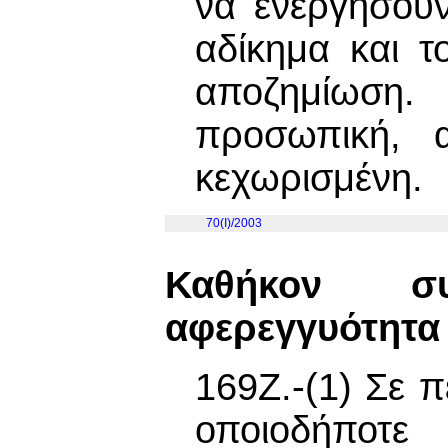
να ενεργήσου
αδίκημα και 
αποζημίωση
προσωπική, α
κεχωρισμένη.
70(I)/2003
Καθήκον σ
αφερεγγυότητα
169Ζ.-(1) Σε 
οποιοδήποτε 