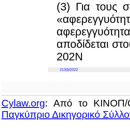
(3) Για τους
«αφερεγγυό
αφερεγγυότη
αποδίδεται στ
202Ν
213(I)/2022
Cylaw.org
: Από το ΚΙΝOΠ/
Παγκύπριο Δικηγορικό Σύλλο