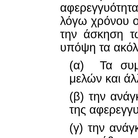
αφερεγγυότητα
λόγω χρόνου οι
την άσκηση τ
υπόψη τα ακόλ
(α) Τα συμ
μελών και ά
(β) την ανά
της αφερεγγυ
(γ) την ανά