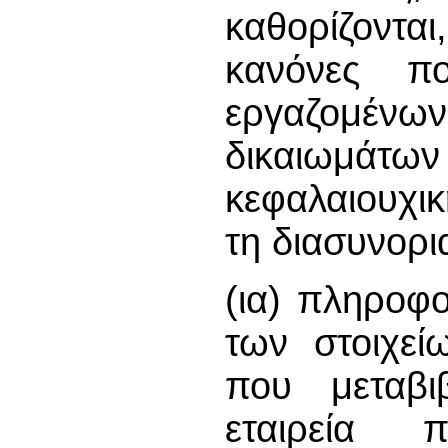
καθορίζοντα
κανόνες π
εργαζομέ
δικαιωμάτ
κεφαλαιουχι
τη διασυνορ
(ια) πληροφο
των στοιχεί
που μεταβιβ
εταιρεία