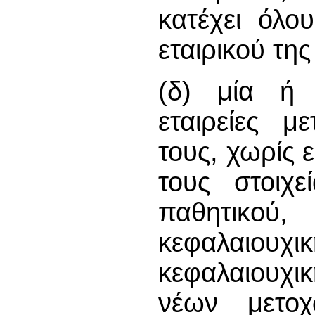
κατέχει όλο
εταιρικού της
(δ) μία ή π
εταιρείες μ
τους, χωρίς 
τους στοιχε
παθητικού
κεφαλαιουχι
κεφαλαιουχι
νέων μετο