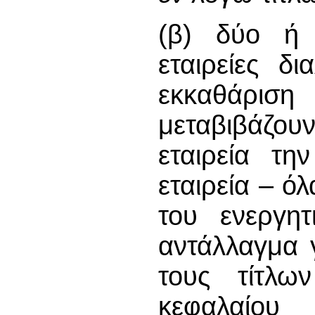
(β) δύο ή π
εταιρείες δ
εκκαθάριση 
μεταβιβάζο
εταιρεία τη
εταιρεία – όλ
του ενεργητ
αντάλλαγμα 
τους τίτλω
κεφαλαίου