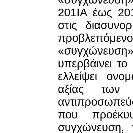
201ΙΑ έως 20
στις διασυνο
προβλεπόμε
«συγχώνευση»
υπερβάινει το
ελλείψει ονομ
αξίας των
αντιπροσωπεύο
που προέκυ
συγχώνευση, 