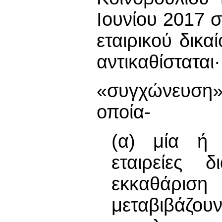
Ιουνίου 2017 σ
εταιρικού δικα
αντικαθίσταται·
«συγχώνευση»
οποία-
(α) μία ή π
εταιρείες δ
εκκαθάριση 
μεταβιβάζο