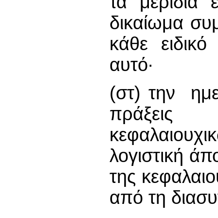
τα μερίδια 
δικαίωμα συ
κάθε ειδικό
αυτό∙
(στ) την ημ
πράξεις
κεφαλαιουχι
λογιστική άπ
της κεφαλαιο
από τη διασ