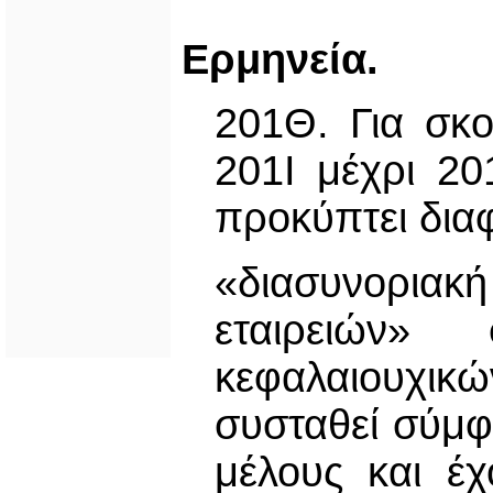
Ερμηνεία.
201Θ. Για σκ
201Ι μέχρι 20
προκύπτει διαφ
«διασυνοριακ
εταιρειών»
κεφαλαιουχικώ
συσταθεί σύμφ
μέλους και έ