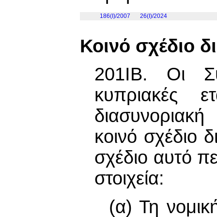
186(I)/2007
26(I)/2024
Κοινό σχέδιο 
201IΒ. Οι Σ
κυπριακές ε
διασυνοριακή
κοινό σχέδιο 
σχέδιο αυτό πε
στοιχεία:
(α) Τη νομικ