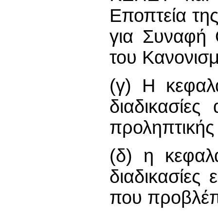
Εποπτεία τη
για Συναφή 
του Κανονισμ
(γ) Η κεφαλα
διαδικασίες
προληπτικής
(δ) η κεφαλα
διαδικασίες 
που προβλέπ