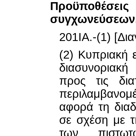
Προϋποθέσ
συγχωνεύσεων
201IΑ.-(1) [Δι
(2) Κυπριακή ε
διασυνοριακ
προς τις δια
περιλαμβανομ
αφορά τη δια
σε σχέση με 
των πιστωτ