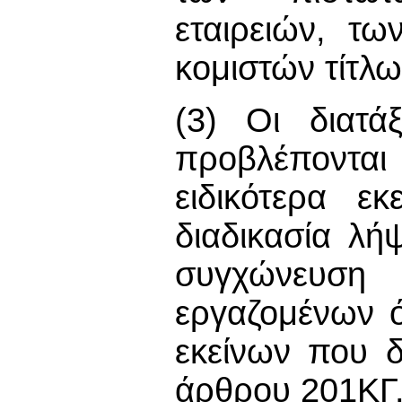
εταιρειών, τ
κομιστών τίτλω
(3) Οι διατά
προβλέπονται 
ειδικότερα ε
διαδικασία λ
συγχώνευση
εργαζομένων 
εκείνων που δ
άρθρου 201ΚΓ