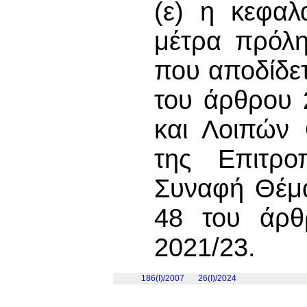
(ε) η κεφαλα
μέτρα πρόλη
που αποδίδετ
του άρθρου 
και Λοιπών 
της Επιτρο
Συναφή Θέμ
48 του άρθ
2021/23.
186(I)/2007
26(I)/2024