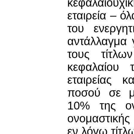
κεφαλαιουχι
εταιρεία – όλ
του ενεργητ
αντάλλαγμα 
τους τίτλω
κεφαλαίου
εταιρείας κ
ποσού σε μ
10% της ονο
ονομαστικής 
εν λόγω τίτλω