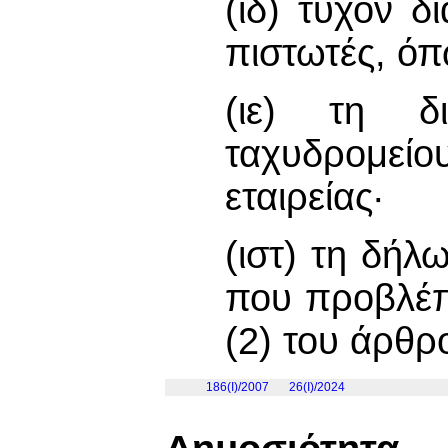
(ιδ) τυχόν δ
πιστωτές, όπ
(ιε) τη δι
ταχυδρομείο
εταιρείας·
(ιστ) τη δήλ
που προβλέπε
(2) του άρθρ
186(I)/2007
26(I)/2024