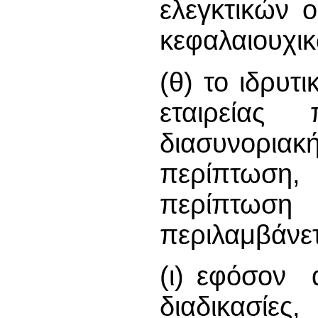
ελεγκτικών 
κεφαλαιουχικ
(θ) το ιδρυτ
εταιρεία
διασυνορ
περίπτωση
περίπτωσ
περιλαμβάνετ
(ι) εφόσον α
διαδικασίε