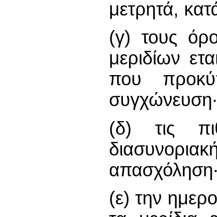
μετρητά, κατ
(γ) τους όρ
μεριδίων ετα
που προκύ
συγχώνευση
(δ) τις π
διασυνορ
απασχόληση
(ε) την ημερο