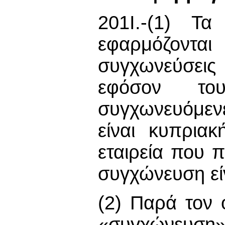
201Ι.-(1) Τ
εφαρμόζοντ
συγχωνεύσεις
εφόσον το
συγχωνευόμεν
είναι κυπριακ
εταιρεία που 
συγχώνευση είν
(2) Παρά τον 
«συγχώνευση