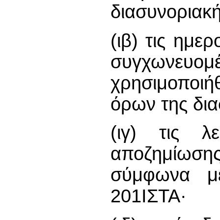
διασυνοριακ
(ιβ) τις ημ
συγχωνευομ
χρησιμοποιή
όρων της δι
(ιγ) τις λ
αποζημίωση
σύμφωνα με
201ΙΣΤΑ·