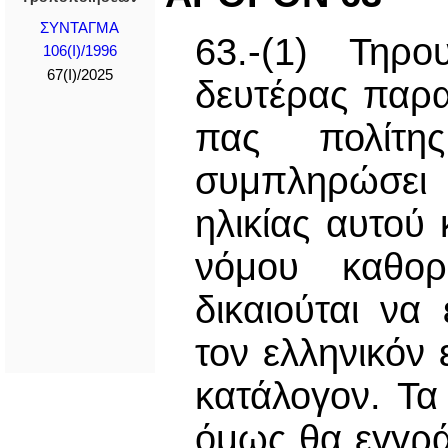
ΣΥΝΤΑΓΜΑ
63.-(1) Τηρ
106(I)/1996
67(I)/2025
δευτέρας παρ
πας πολίτη
συμπληρώσει 
ηλικίας αυτού
νόμου καθορ
δικαιούται να
τον ελληνικόν 
κατάλογον. Τα
όμως θα εγγρά