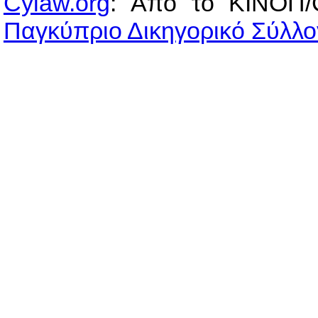
Cylaw.org
: Από το ΚΙΝOΠ/
Παγκύπριο Δικηγορικό Σύλλο