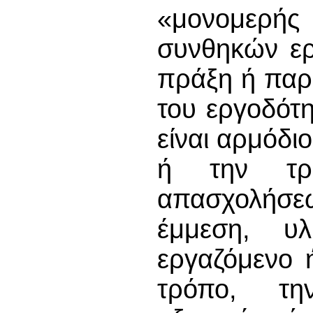
«μονομερή
συνθηκών ερ
πράξη ή παρ
του εργοδότ
είναι αρμόδι
ή την τρ
απασχολήσε
έμμεση, υ
εργαζόμενο 
τρόπο, τ