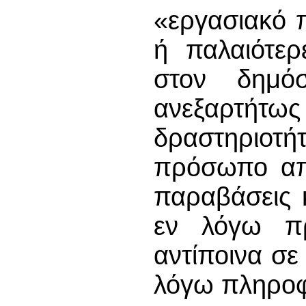
«εργασιακό π
ή παλαιότερ
στον δημόσ
ανεξαρτήτ
δραστηριο
πρόσωπο απο
παραβάσεις 
εν λόγω π
αντίποινα σε
λόγω πληροφ