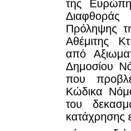
της Ευρώπης
Διαφθοράς 
Πρόληψης τη
Αθέμιτης Κ
από Αξιωματ
Δημοσίου Νό
που προβλέ
Κώδικα Νόμο
του δεκασμ
κατάχρησης ε