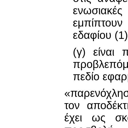
ενωσιακές 
εμπίπτου
εδαφίου (1
(γ) είναι
προβλεπόμ
πεδίο εφαρ
«παρενόχλησ
τον αποδέκτ
έχει ως σ