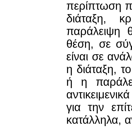
περίπτωση π
διάταξη, κ
παράλειψη θ
θέση, σε σύ
είναι σε ανά
η διάταξη, τ
ή η παράλει
αντικειμενικ
για την επί
κατάλληλα, α