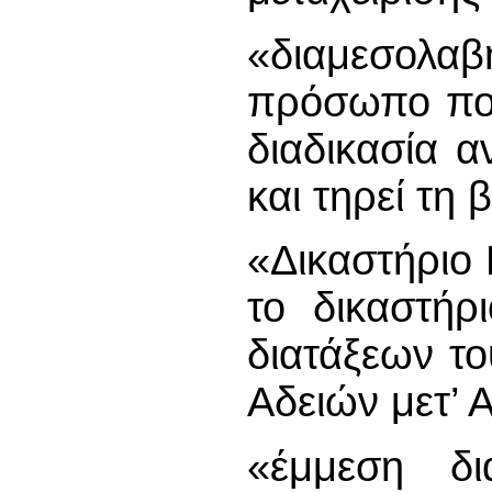
«διαμεσολ
πρόσωπο που
διαδικασία 
και τηρεί τη 
«Δικαστήριο
το δικαστήρ
διατάξεων τ
Αδειών μετ’
«έμμεση δι