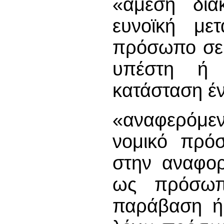
«άμεση διάκ
ευνοϊκή μετ
πρόσωπο σε 
υπέστη ή 
κατάσταση έ
«αναφερόμε
νομικό πρόσ
στην αναφο
ως πρόσωπ
παράβαση ή 