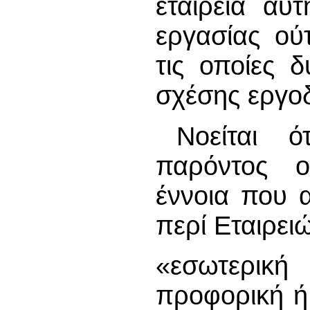
εταιρεία αυ
εργασίας ού
τις οποίες 
σχέσης εργοδ
Νοείται 
παρόντος ο
έννοια που 
περί Εταιρει
«εσωτερικ
προφορική ή