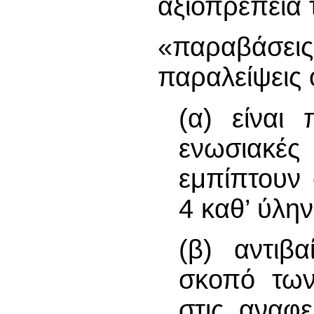
αξιοπρέπειά 
«παραβάσε
παραλείψεις 
(α) είναι 
ενωσιακέ
εμπίπτουν
4 καθ’ ύλη
(β) αντιβ
σκοπό των
στις αναφ