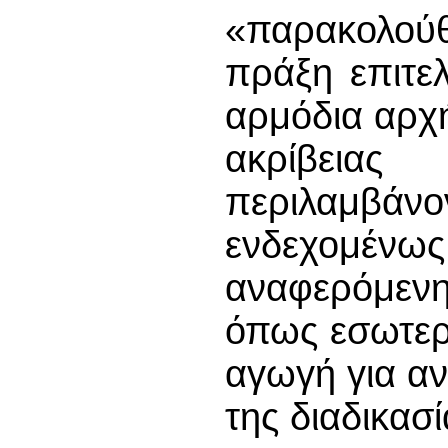
«παρακολού
πράξη επιτε
αρμόδια αρχή
ακρίβεια
περιλαμβά
ενδεχομέν
αναφερόμεν
όπως εσωτερι
αγωγή για α
της διαδικασί