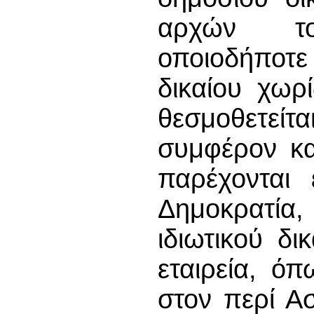
αρχών το
οποιοδήποτ
δικαίου χωρ
θεσμοθετείτ
συμφέρον κα
παρέχονται 
Δημοκρατία
ιδιωτικού δι
εταιρεία, όπ
στον περί Α