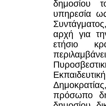
δημοσίου τ
υπηρεσία ως
Συντάγματος
αρχή για τη
ετήσιο κρ
περιλαμβά
Πυροσβεστ
Εκπαιδευτι
Δημοκρατία
πρόσωπο δη
δημοσίου δι