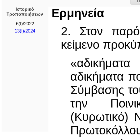
Π
Ιστορικό
Ερμηνεία
Τροποποιήσεων
6(I)/2022
2. Στον παρό
13(I)/2024
κείμενο προκύπ
«αδικήματ
αδικήματα π
Σύμβασης το
την Ποινι
(Κυρωτικό) 
Πρωτοκόλλου