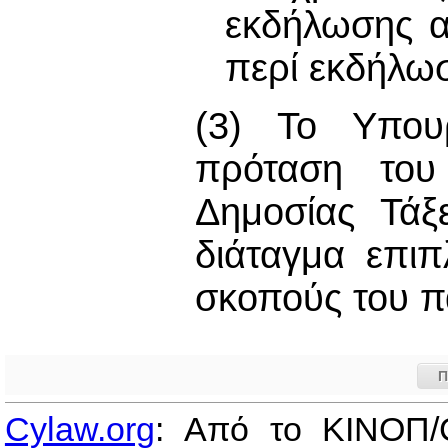
εκδήλωσης α
περί εκδήλωσ
(3) Το Υπου
πρόταση του
Δημοσίας Τάξ
διάταγμα επιπ
σκοπούς του π
Π
Cylaw.org
: Από το ΚΙΝOΠ/