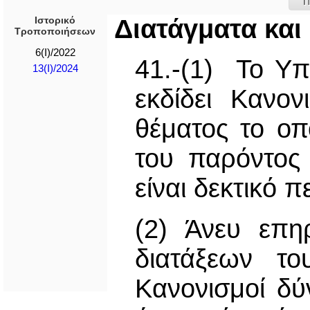
Π
Ιστορικό
Διατάγματα και
Τροποποιήσεων
6(I)/2022
41.-(1) Το Υπ
13(I)/2024
εκδίδει Κανο
θέματος το οπ
του παρόντος
είναι δεκτικό 
(2) Άνευ επη
διατάξεων το
Κανονισμοί δύ