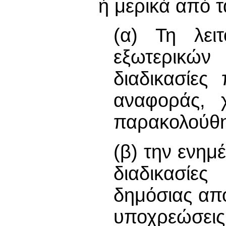
ή μερικά από 
(α) Τη λει
εξωτερικών
διαδικασίες
αναφοράς, 
παρακολούθ
(β) την ενημ
διαδικασίε
δημόσιας απο
υποχρεώσ