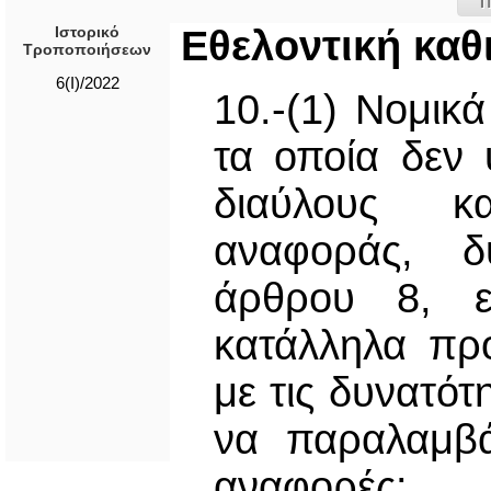
Π
Ιστορικό
Εθελοντική κα
Τροποποιήσεων
6(I)/2022
10.-(1) Νομικ
τα οποία δεν
διαύλους κα
αναφοράς, δ
άρθρου 8, ε
κατάλληλα πρ
με τις δυνατότ
να παραλαμβά
αναφορές: