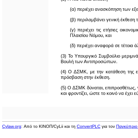
(α) περιέχει ανασκόπηση των εξε
(β) περιλαμβάνει γενική έκθεση 
(γ) περιέχει τις ετήσιες οικον
Πλαισίου Νόμου, και
(δ) περιέχει αναφορά σε τέτοια 
(3) Το Υπουργικό Συμβούλιο μεριμνά,
Βουλή των Αντιπροσώπων.
(4) Ο ΔΣΜΚ, με την κατάθεση της ετ
πρόσβαση στην έκθεση.
(5) Ο ΔΣΜΚ δύναται, επιπροσθέτως, 
και φροντίζει, ώστε το κοινό να έχει 
Cylaw.org
: Από το ΚΙΝOΠ/CyLii και τη
ConvertPLC
για τον
Παγκύπριο 