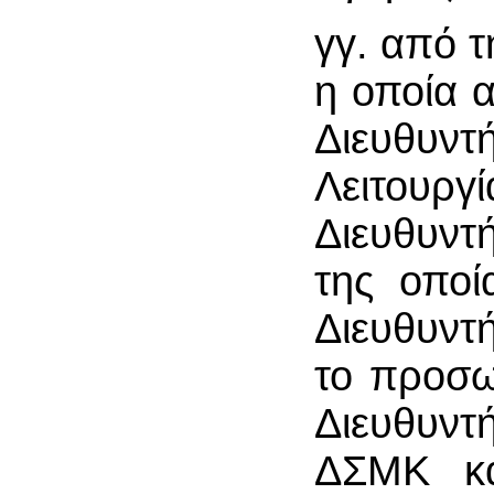
γγ. από 
η οποία α
Διευθυ
Λειτουργ
Διευθυντ
της οποί
Διευθυντ
το προσω
Διευθυν
ΔΣΜΚ και