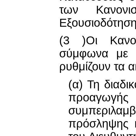
των Κανονι
Εξουσιοδότησ
(3 )Οι Κανον
σύμφωνα με 
ρυθμίζουν τα 
(α) Τη διαδι
προαγωγής 
συμπεριλαμ
πρόσληψης κ