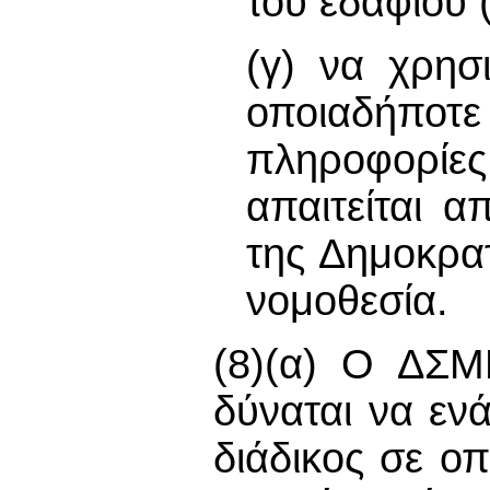
του εδαφίου 
(γ) να χρησ
οποιαδήποτ
πληροφορίε
απαιτείται 
της Δημοκρα
νομοθεσία.
(8)(α) Ο ΔΣΜ
δύναται να ενά
διάδικος σε οπ