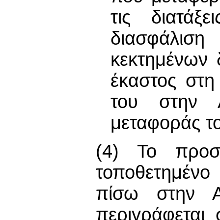
τις διατάξ
διασφάλι
κεκτημένων 
έκαστος στη
του στην 
μεταφοράς τ
(4) Το προσ
τοποθετημένο
πίσω στην Α
περιγράφεται 