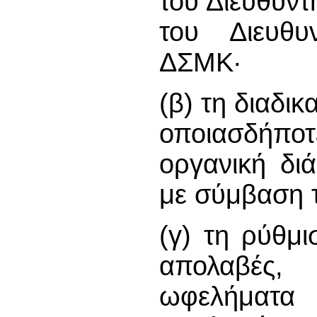
του Διευθυντ
του Διευθυ
ΔΣΜΚ·
(β) τη διαδι
οποιασδήπ
οργανική δι
με σύμβαση τ
(γ) τη ρύθμ
απολαβές,
ωφελήματα