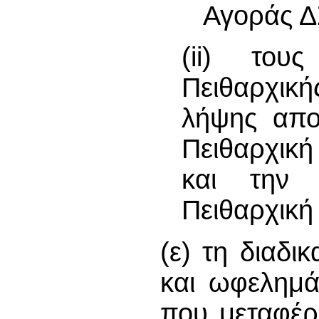
Αγοράς 
(ii) του
Πειθαρχικ
λήψης απο
Πειθαρχική
και την 
Πειθαρχική
(ε) τη διαδι
και ωφελημ
που μεταφέρ