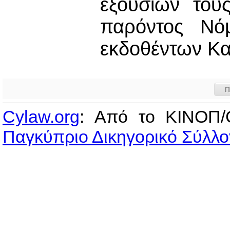
εξουσιών του
παρόντος Νό
εκδοθέντων Κα
Π
Cylaw.org
: Από το ΚΙΝOΠ/
Παγκύπριο Δικηγορικό Σύλλο