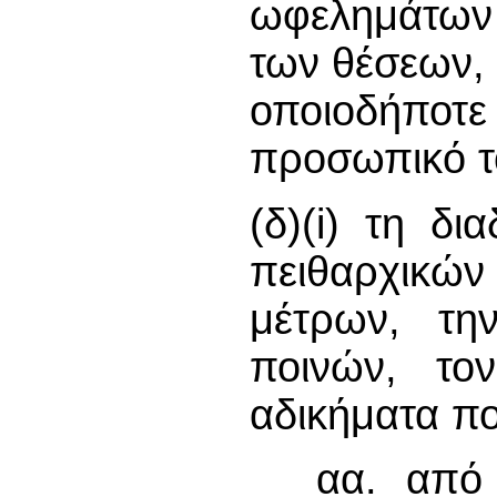
ωφελημάτων 
των θέσεων, 
οποιοδήπ
προσωπικό 
(δ)(i) τη δι
πειθαρχικ
μέτρων, τη
ποινών, το
αδικήματα πο
αα. από