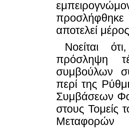
εμπειρογν
προσλήφθηκε 
αποτελεί μέρο
Νοείται ό
πρόσληψη τέ
συμβούλων σύ
περί της Ρύθμ
Συμβάσεων Φο
στους Τομείς 
Μεταφορών