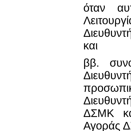
όταν αυ
Λειτουργ
Διευθυντ
και
ββ. συν
Διευθυν
προσωπι
Διευθυν
ΔΣΜΚ και
Αγοράς Δ