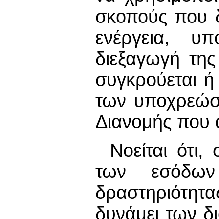
σκοπούς που δ
ενέργεια, υ
διεξαγωγή της
συγκρούεται ή
των υποχρεώσ
Διανομής που 
Νοείται ότι,
των εσόδων
δραστηριότητ
δυνάμει των δ