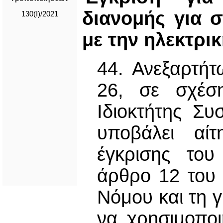
διανομής για 
130(I)/2021
με την ηλεκτρικ
44. Ανεξαρτή
26, σε σχέσ
Ιδιοκτήτης Συ
υποβάλει αί
έγκρισης το
άρθρο 12 του
Νόμου και τη 
να χρησιμοποι