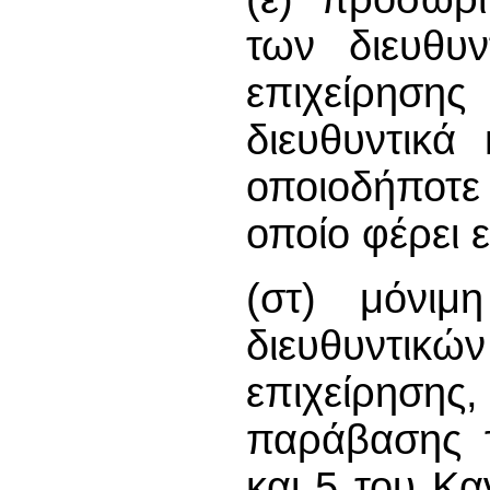
των διευθυν
επιχείρησης
διευθυντικά
οποιοδήποτ
οποίο φέρει 
(στ) μόνιμ
διευθυντ
επιχείρησης
παράβασης 
και 5 του Κα