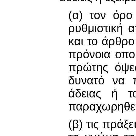
(α) τον όρο
ρυθμιστική 
και το άρθρο
πρόνοια οπο
πρώτης όψε
δυνατό να π
άδειας ή τ
παραχωρηθεί
(β) τις πράξε