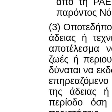
από τη ΡΑΕΚ
παρόντος Νό
(3) Οποτεδήπο
άδειας ή τεχ
αποτέλεσμα ν
ζωές ή περιο
δύναται να εκ
επηρεαζόμενο
της άδειας ή
περίοδο όση 