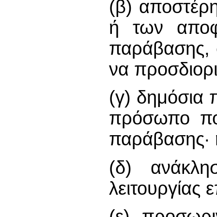
(β) αποστέρ
ή των αποφ
παράβασης, 
να προσδιορι
(γ) δημόσια 
πρόσωπο που
παράβασης· 
(δ) ανάκλη
λειτουργίας ε
(ε) προσωρ