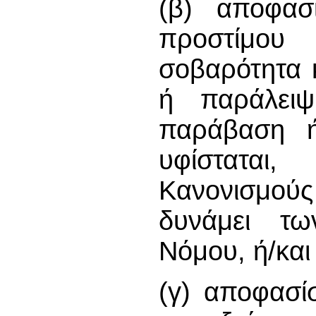
(β) αποφασί
προστίμου
σοβαρότητα 
ή παράλει
παράβαση ή
υφίστατα
Κανονισμούς
δυνάμει τω
Νόμου, ή/και
(γ) αποφασί