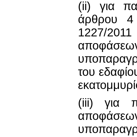
(ii) για 
άρθρου 4 
1227/201
αποφάσεων
υποπαραγρ
του εδαφίο
εκατομμυρί
(iii) για
αποφάσεων
υποπαραγρά