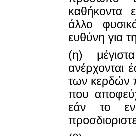
καθήκοντα ε
άλλο φυσικ
ευθύνη για τ
(η) μέγιστ
ανέρχονται έ
των κερδών 
που αποφεύ
εάν το ε
προσδιοριστεί