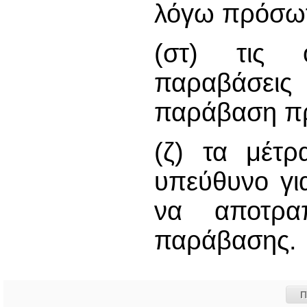
λόγω πρόσω
(στ) τις ο
παραβάσει
παράβαση π
(ζ) τα μέτ
υπεύθυνο γι
να αποτρα
παράβασης.
Π