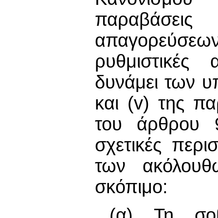
παραβάσει
απαγορεύσε
ρυθμιστικές 
δυνάμει των υπο
και (v) της π
του άρθρου 9
σχετικές περι
των ακόλουθω
σκόπιμο:
(α) Τη σοβ