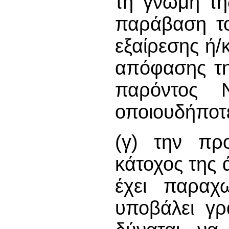
τη γνώμη τη
παράβαση το
εξαίρεσης ή/
απόφασης τη
παρόντος 
οποιουδήποτ
(γ) την πρ
κάτοχος της 
έχει παραχω
υποβάλει γρ