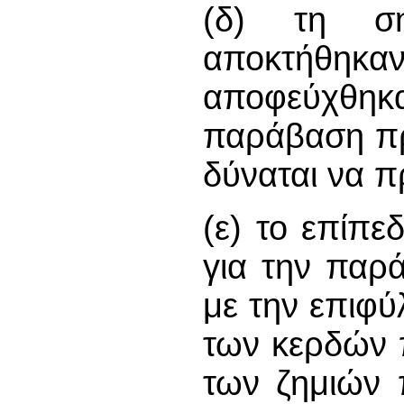
(δ) τη σ
αποκτήθη
αποφεύχθηκ
παράβαση πρ
δύναται να π
(ε) το επίπ
για την παρ
με την επιφ
των κερδών 
των ζημιών 