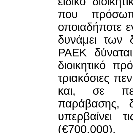
ειδικό διοικη
που πρόσωπ
οποιαδήποτε 
δυνάμει των 
ΡΑΕΚ δύναται
διοικητικό πρ
τριακόσιες πε
και, σε πε
παράβασης, δ
υπερβαίνει τ
(€700.000).