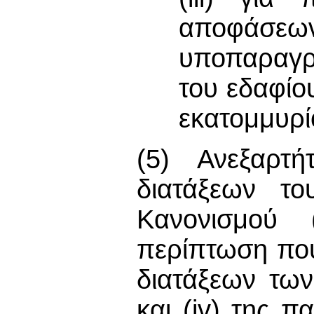
αποφάσεων
υποπαραγρά
του εδαφίο
εκατομμυρί
(5) Ανεξαρτ
διατάξεων τ
Κανονισμού 
περίπτωση πο
διατάξεων των 
και (iv) της 