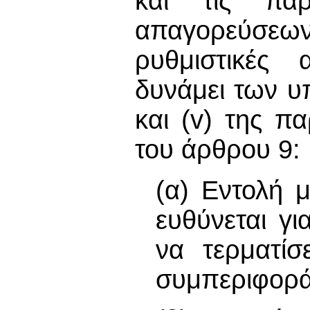
και τις παρ
απαγορεύσε
ρυθμιστικές 
δυνάμει των υπο
και (v) της π
του άρθρου 9:
(α) Εντολή 
ευθύνεται γ
να τερματίσ
συμπεριφορά 