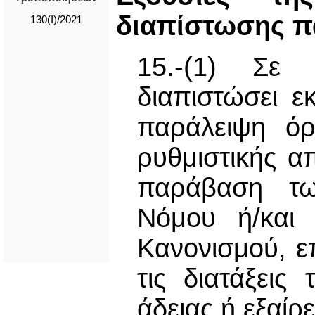
διαπίστωσης 
130(I)/2021
15.-(1) Σε
διαπιστώσει 
παράλειψη όρ
ρυθμιστικής α
παράβαση τω
Νόμου ή/και 
Κανονισμού, ε
τις διατάξει
άδειας ή εξαίρ