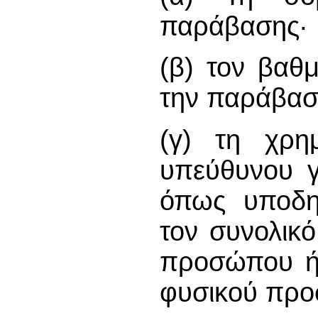
παράβασης·
(β) τον βαθ
την παράβα
(γ) τη χρημ
υπεύθυνου 
όπως υποδη
τον συνολικ
προσώπου ή 
φυσικού πρ