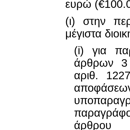
ευρώ (€100.0
(ι) στην π
μέγιστα διοι
(i) για π
άρθρων 3 
αριθ. 122
αποφάσεων
υποπαραγ
παραγράφο
άρθρου