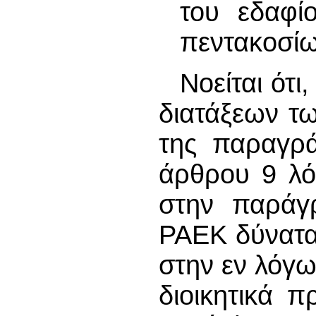
του εδαφί
πεντακοσίω
Νοείται ότ
διατάξεων τ
της παραγρά
άρθρου 9 λό
στην παράγρ
ΡΑΕΚ δύνατα
στην εν λόγ
διοικητικά 