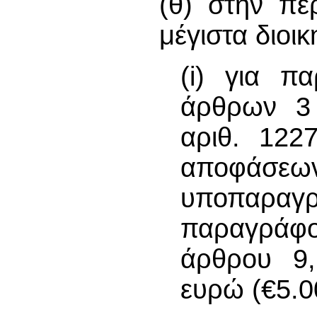
(θ) στην π
μέγιστα διοι
(i) για π
άρθρων 3 
αριθ. 122
αποφάσεων
υποπαραγ
παραγράφο
άρθρου 9,
ευρώ (€5.0