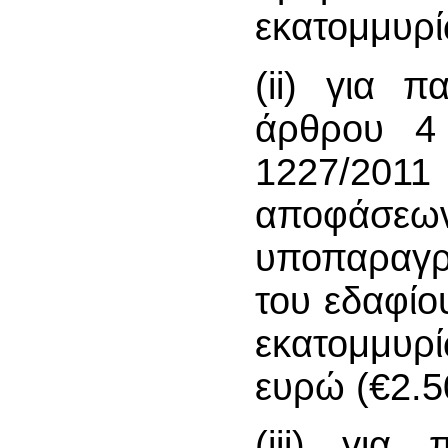
εκατομμυρί
(ii) για 
άρθρου 4 
1227/201
αποφάσεων
υποπαραγρ
του εδαφίο
εκατομμυ
ευρώ (€2.5
(iii) για