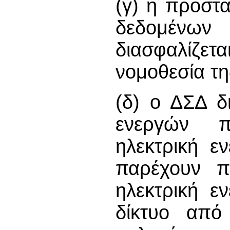
(γ) η προστα
δεδομένω
διασφαλίζε
νομοθεσία τ
(δ) ο ΔΣΔ δι
ενεργών π
ηλεκτρική ε
παρέχουν π
ηλεκτρική ε
δίκτυο από