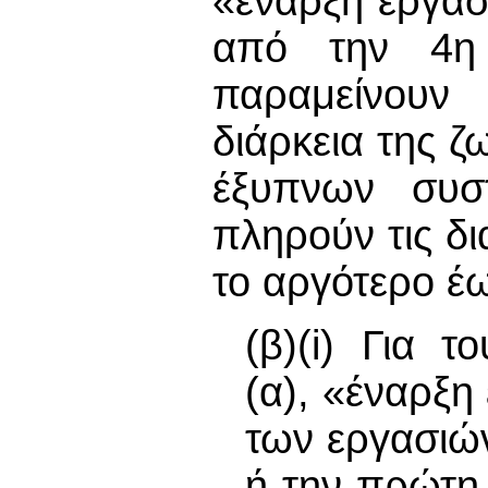
«έναρξη εργασ
από την 4η 
παραμείνουν 
διάρκεια της 
έξυπνων συσ
πληρούν τις δι
το αργότερο έω
(β)(i) Για 
(α), «έναρξη
των εργασιώ
ή την πρώτη 