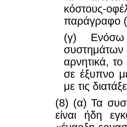
κόστους-οφ
παράγραφο (
(γ) Ενόσω
συστημάτω
αρνητικά, το
σε έξυπνο μ
με τις διατάξ
(8) (α) Τα συ
είναι ήδη εγ