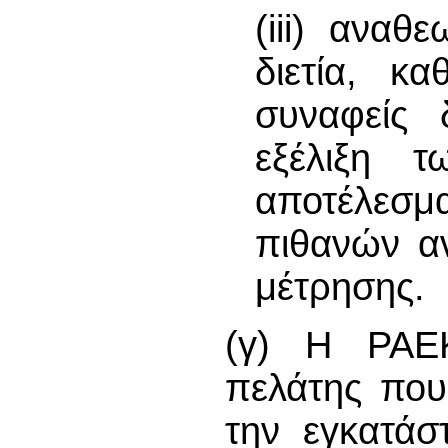
(iii) αναθ
διετία, κα
συναφείς 
εξέλιξη 
αποτέλεσμ
πιθανών α
μέτρησης.
(γ) Η ΡΑΕΚ
πελάτης που
την εγκατάσ