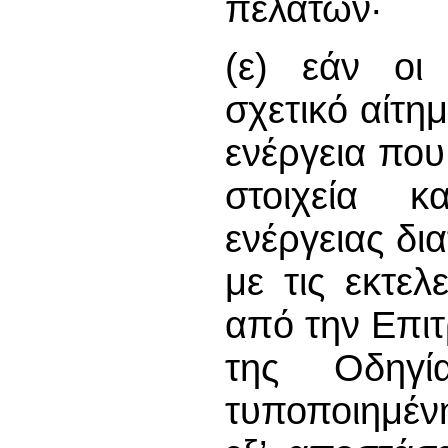
πελατών·
(ε) εάν οι 
σχετικό αίτημ
ενέργεια που
στοιχεία κ
ενέργειας δι
με τις εκτελ
από την Επι
της Οδηγί
τυποποιημέν