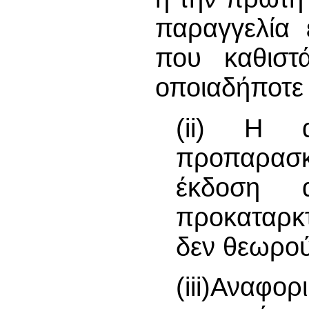
παραγγελία 
που καθιστ
οποιαδήποτε 
(ii) Η 
προπαρασκ
έκδοση 
προκαταρκ
δεν θεωρού
(iii)Αναφορ