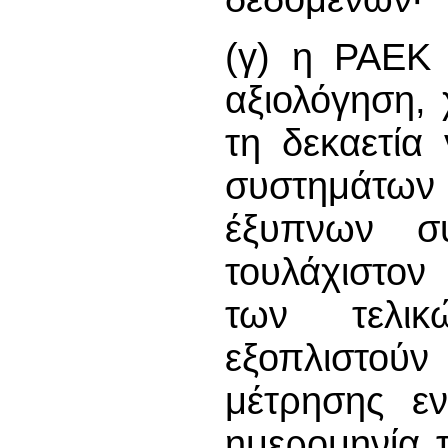
(γ) η ΡΑΕΚ 
αξιολόγηση,
τη δεκαετία
συστημάτων
έξυπνων συ
τουλάχιστον
των τελι
εξοπλιστο
μέτρησης ε
ημερομηνία τ