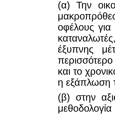
(α) Την οικ
μακροπρόθε
οφέλους για
καταναλωτ
έξυπνης μέτ
περισσότερο
και το χρονικ
η εξάπλωση 
(β) στην αξ
μεθοδολογί