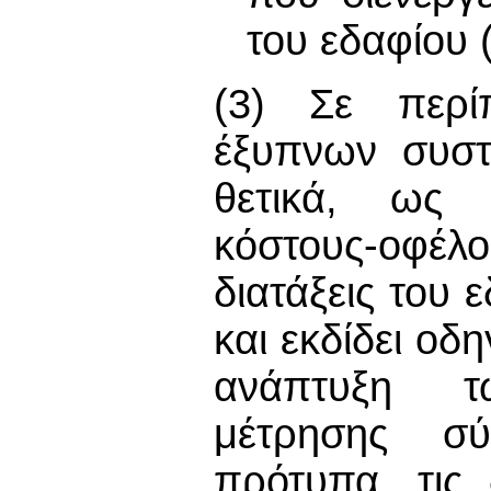
του εδαφίου (
(3) Σε περί
έξυπνων συστ
θετικά, ως 
κόστους-οφέ
διατάξεις του 
και εκδίδει οδ
ανάπτυξη τ
μέτρησης σ
πρότυπα, τις 