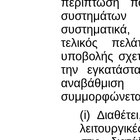
περίπτωση π
συστημάτων 
συστηματικά,
τελικός πελά
υποβολής σχετ
την εγκατάστ
αναβάθμιση
συμμορφώνεται 
(i) Διαθέτε
λειτουργικ