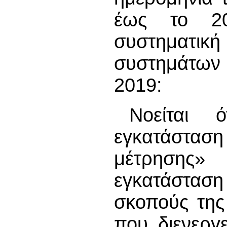
έως το 20
συστηματι
συστημάτων 
2019:
Νοείται 
εγκατάστ
μέτρησης
εγκατάστασ
σκοπούς της
που διενεργε