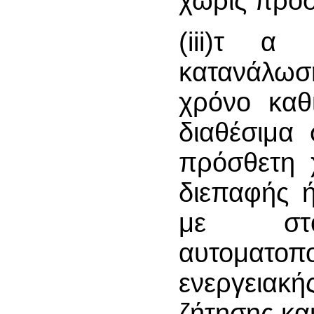
χωρίς πρό
(iii)τ α
κατανάλω
χρόνο καθ
διαθέσιμα 
πρόσθετη 
διεπαφής 
με στό
αυτοματο
ενεργειακ
ζήτησης κα