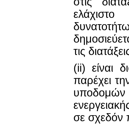
στις διατ
ελάχιστ
δυνατοτή
δημοσιεύε
τις διατάξει
(ii) είναι
παρέχει τη
υποδομών
ενεργειακή
σε σχεδόν 