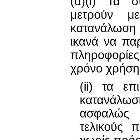
(α)(i) Τα 
μετρούν με
κατανάλωση η
ικανά να πα
πληροφορίες
χρόνο χρήση
(ii) τα ε
κατανάλω
ασφαλώς 
τελικούς π