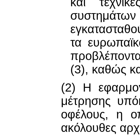
και τεχνικ
συστημάτων
εγκατασταθού
τα ευρωπαϊκ
προβλέποντα
(3), καθώς κα
(2) Η εφαρμο
μέτρησης υπόκ
οφέλους, η οπ
ακόλουθες αρχ