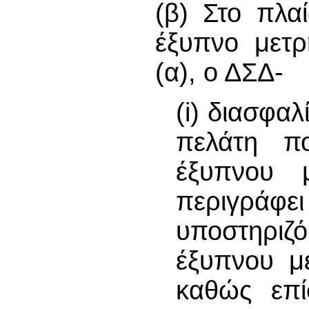
(β) Στο πλα
έξυπνο μετρ
(α), ο ΔΣΔ-
(i) διασφαλ
πελάτη πο
έξυπνου 
περιγράφει
υποστηριζ
έξυπνου με
καθώς επί