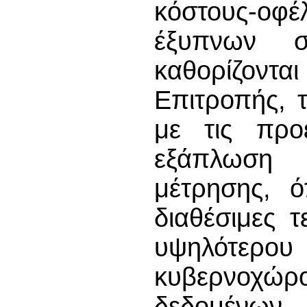
κόστους-οφέλ
έξυπνων σ
καθορίζοντα
Επιτροπής, 
με τις προε
εξάπλωση 
μέτρησης, ό
διαθέσιμες τ
υψηλότερου
κυβερνοχ
δεδομένων·