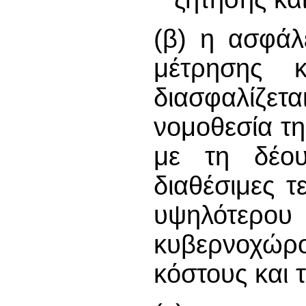
(β) η ασφάλ
μέτρησης κ
διασφαλίζε
νομοθεσία τη
με τη δέου
διαθέσιμες τ
υψηλότερου
κυβερνοχώρ
κόστους και 