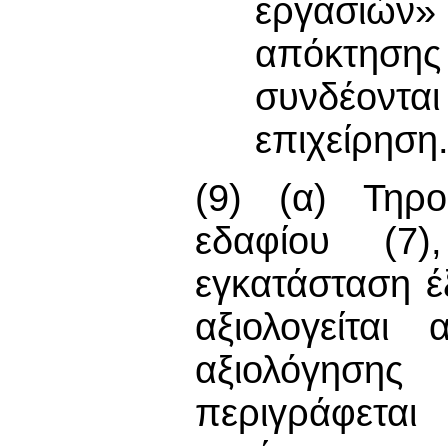
εργασιών» 
απόκτησης 
συνδέοντα
επιχείρηση
(9) (α) Τηρ
εδαφίου (7
εγκατάσταση 
αξιολογείται
αξιολόγηση
περιγράφετα