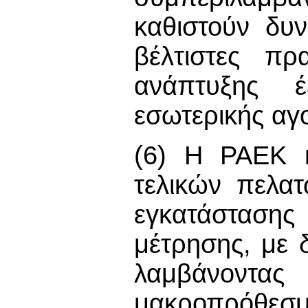
καθιστούν δυν
βέλτιστες πρ
ανάπτυξης 
εσωτερικής αγ
(6) Η ΡΑΕΚ κ
τελικών πελατ
εγκατάσταση
μέτρησης, με 
λαμβάνοντ
μακροπρόθεσ