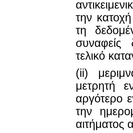
αντικειμεν
την κατοχή
τη δεδομέ
συναφείς
τελικό κατ
(ii) μερι
μετρητή ε
αργότερο 
την ημερο
αιτήματος 