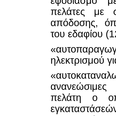
εφοδιασμό με
πελάτες με 
απόδοσης, όπω
του εδαφίου (1
«αυτοπαραγ
ηλεκτρισμού γι
«αυτοκατα
ανανεώσιμες 
πελάτη ο οπ
εγκαταστάσεώ