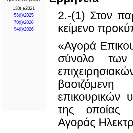
130(I)/2021
2.-(1) Στον π
56(I)/2025
70(I)/2026
κείμενο προκύπ
94(I)/2026
«Αγορά Επικου
σύνολο των 
επιχειρησιακώ
βασιζόμενη
επικουρικών υ
της οποίας κ
Αγοράς Ηλεκτρ