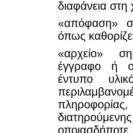
διαφάνεια στη 
«απόφαση» σ
όπως καθορίζε
«αρχείο» σημ
έγγραφο ή ο
έντυπο υλι
περιλαμβα
πληροφορί
διατηρούμενη
οποιασδήποτε