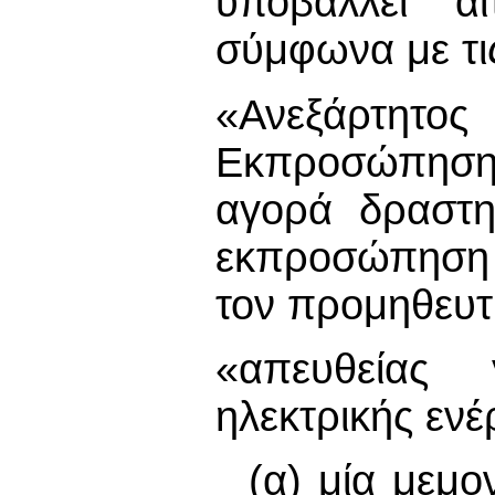
υποβάλλει α
σύμφωνα με τις
«Ανεξάρτη
Εκπροσώπησης
αγορά δραστη
εκπροσώπηση π
τον προμηθευτ
«απευθείας 
ηλεκτρικής ενέ
(α) μία μεμ