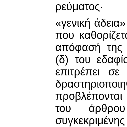
ρεύματος·
«γενική άδεια»
που καθορίζετ
απόφασή της
(δ) του εδαφ
επιτρέπει σε
δραστηριοπο
προβλέπονται 
του άρθρου
συγκεκριμένη