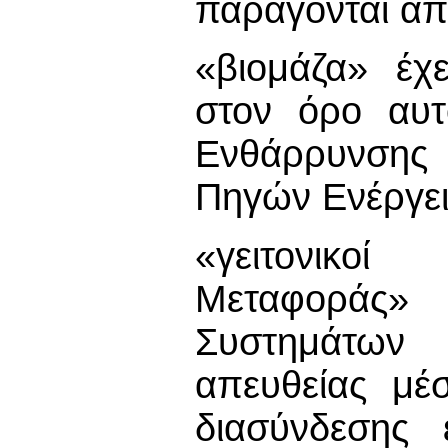
παράγονται απ
«βιομάζα» έχ
στον όρο αυτ
Ενθάρρυνσης
Πηγών Ενέργει
«γειτονικοί
Μεταφοράς» σ
Συστημάτων 
απευθείας μέ
διασύνδεσης 