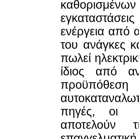
καθορισμέ
εγκαταστάσεις 
ενέργεια από α
του ανάγκες κ
πωλεί ηλεκτρικ
ίδιος από α
προϋπόθεση ό
αυτοκαταναλωτ
πηγές, οι δ
αποτελούν
επαγγελματική