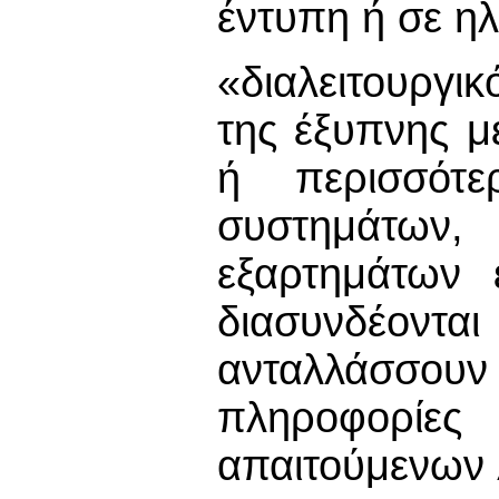
έντυπη ή σε η
«διαλειτουργι
της έξυπνης μ
ή περισσότ
συστημάτων
εξαρτημάτων 
διασυνδέοντα
ανταλλάσσο
πληροφορίες 
απαιτούμενων 