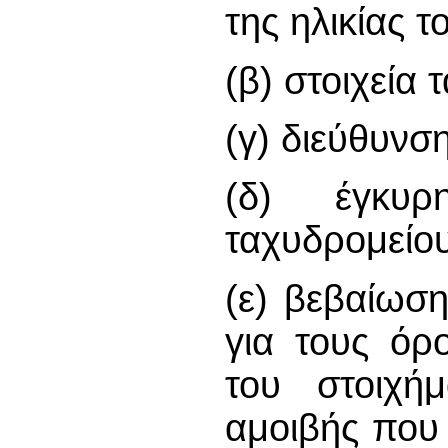
της ηλικίας τ
(β) στοιχεία 
(γ) διεύθυνσ
(δ) έγκυρ
ταχυδρομείου
(ε) βεβαίωση
για τους όρ
του στοιχήμ
αμοιβής που 