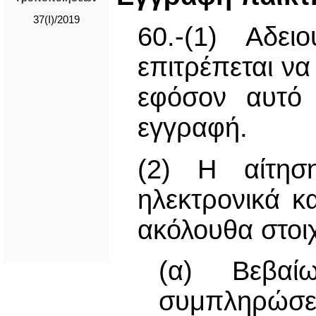
37(I)/2019
60.-(1) Αδε
επιτρέπεται ν
εφόσον αυτό 
εγγραφή.
(2) Η αίτησ
ηλεκτρονικά κ
ακόλουθα στοιχ
(α) Βεβαί
συμπληρώσει