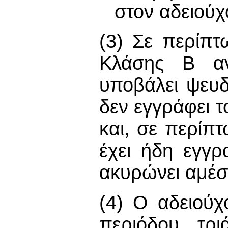
στον αδειού
(3) Σε περίπ
Κλάσης Β αν
υποβάλει ψευδ
δεν εγγράφει 
και, σε περί
έχει ήδη εγγρ
ακυρώνει αμέσ
(4) Ο αδειού
περιόδου τρ