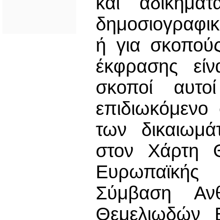
και αδικήματ
δημοσιογραφι
ή για σκοπούς
έκφρασης είν
σκοποί αυτο
επιδιωκόμενο 
των δικαιωμά
στον Χάρτη Θ
Ευρωπαϊκής
Σύμβαση Ανθ
Θεμελιωδών Ε