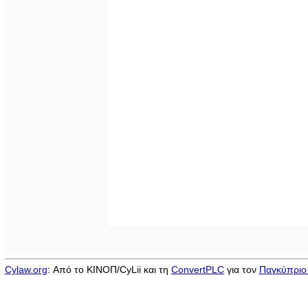
Cylaw.org
: Από το ΚΙΝOΠ/CyLii και τη
ConvertPLC
για τον
Παγκύπριο 