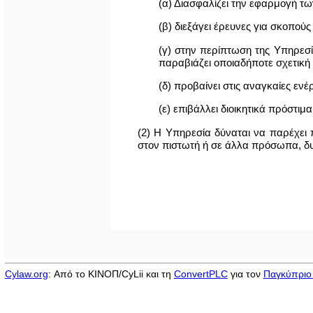
(α) Διασφαλίζει την εφαρμογή τ
(β) διεξάγει έρευνες για σκοπο
(γ) στην περίπτωση της Υπηρεσ
παραβιάζει οποιαδήποτε σχετική
(δ) προβαίνει στις αναγκαίες ενέ
(ε) επιβάλλει διοικητικά πρόστ
(2) Η Υπηρεσία δύναται να παρέχει
στον πιστωτή ή σε άλλα πρόσωπα, δ
Cylaw.org
: Από το ΚΙΝOΠ/CyLii και τη
ConvertPLC
για τον
Παγκύπριο 