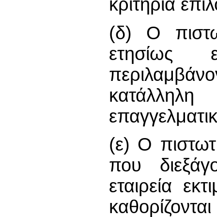
κριτήρια επιλ
(δ) Ο πιστω
ετησίως 
περιλαμβάνο
κατάλληλ
επαγγελματικ
(ε) Ο πιστωτή
που διεξάγ
εταιρεία εκτ
καθορίζοντ