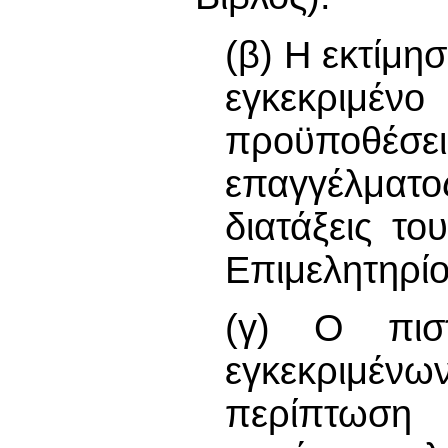
(β) Η εκτίμησ
εγκεκριμένο
προϋποθέσ
επαγγέλματος
διατάξεις το
Επιμελητηρί
(γ) Ο πισ
εγκεκριμένω
περίπτωση