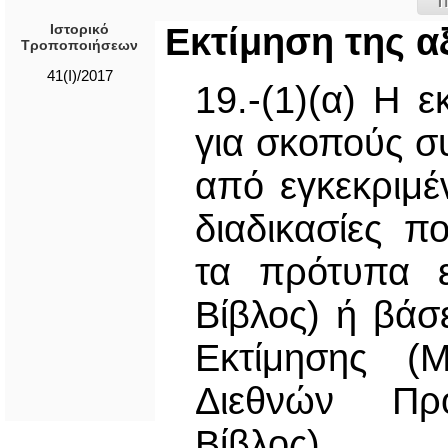
Π
Ιστορικό
Εκτίμηση της α
Τροποποιήσεων
41(I)/2017
19.-(1)(α) Η ε
για σκοπούς σ
από εγκεκριμέ
διαδικασίες 
τα πρότυπα ε
Βίβλος) ή βά
Εκτίμησης (
Διεθνών Πρ
Βίβλος).