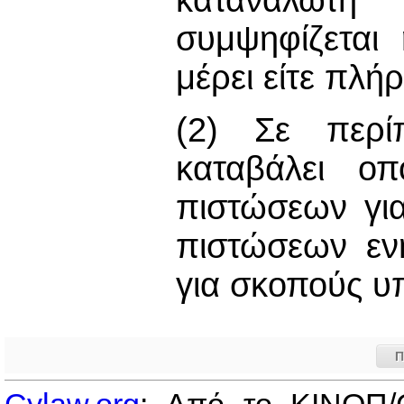
συμψηφίζεται 
μέρει είτε πλή
(2) Σε περί
καταβάλει οπ
πιστώσεων για
πιστώσεων εν
για σκοπούς υ
Π
Cylaw.org
: Από το ΚΙΝOΠ/