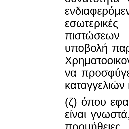
ενδιαφερό
εσωτερικέ
πιστώσεων κ
υποβολή παρ
Χρηματοοικο
να προσφύγει
καταγγελιών 
(ζ) όπου εφα
είναι γνωστά
προμήθειε