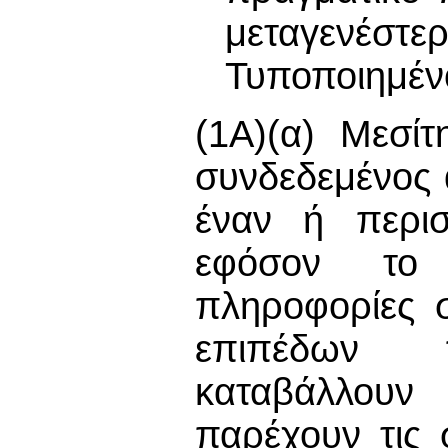
μεταγενέστ
Τυποποιημέν
(1Α)(α) Μεσί
συνδεδεμένος 
έναν ή περισ
εφόσον το 
πληροφορίες 
επιπέδων 
καταβάλλουν
παρέχουν τις 