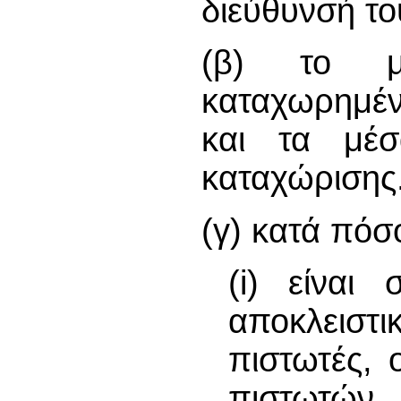
διεύθυνσή το
(β) το μ
καταχωρημέν
και τα μέσ
καταχώρισης
(γ) κατά πόσ
(i) είναι
αποκλειστ
πιστωτές, 
πιστωτών