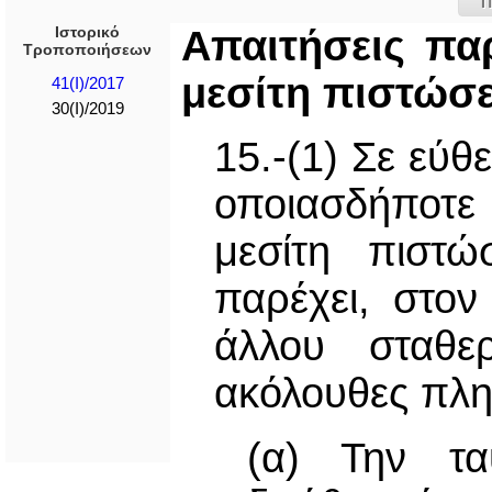
Π
Ιστορικό
Απαιτήσεις π
Τροποποιήσεων
μεσίτη πιστώσ
41(I)/2017
30(I)/2019
15.-(1) Σε εύ
οποιασδήποτε
μεσίτη πιστώ
παρέχει, στο
άλλου σταθερ
ακόλουθες πλη
(α) Την τα