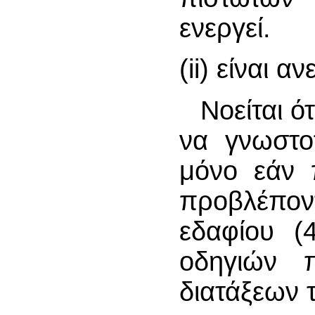
ενεργεί.
(ii) είναι α
Νοείται ό
να γνωστοπ
μόνο εάν 
προβλέπον
εδαφίου (
οδηγιών π
διατάξεων 