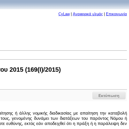
CyLaw
|
Αναφορικά μ'εμάς
|
Επικοινωνία
 2015 (169(I)/2015)
Εκτύπωση
ίτησης ή άλλης νομικής διαδικασίας με απαίτηση την καταβολή
ους, γενομένης δυνάμει των διατάξεων του παρόντος Νόμου ή
τε ευθύνης, εκτός εάν αποδειχθεί ότι η πράξη ή η παράλειψη δεν