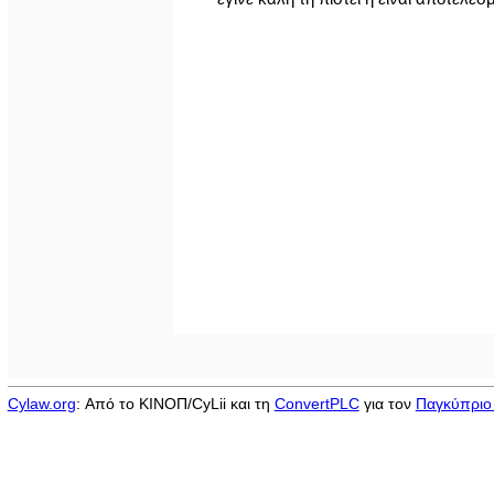
Cylaw.org
: Από το ΚΙΝOΠ/CyLii και τη
ConvertPLC
για τον
Παγκύπριο 