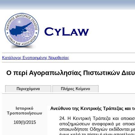
Κατάλογος Ενοποιημένης Νομοθεσίας
Ο περί Αγοραπωλησίας Πιστωτικών Διευκ
Περιεχόμενα
Πλήρες Κείμενο
Ιστορικό
Ανεύθυνο της Κεντρικής Τράπεζας και 
Τροποποιήσεων
24. Η Κεντρική Τράπεζα και οποιοσ
169(I)/2015
αποζημιώσεων αναφορικά με οποιαδ
οποιωνδήποτε Οδηγιών εκδίδονται με
έγινε καλή τη πίστει ή είναι αποτέλε