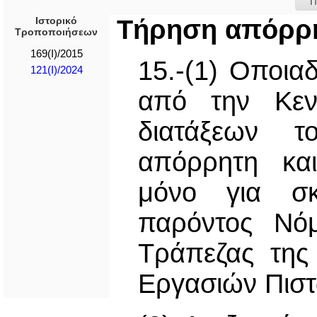
Π
Ιστορικό
Τήρηση απόρρ
Τροποποιήσεων
169(I)/2015
15.-(1) Οποια
121(I)/2024
από την Κεν
διατάξεων τ
απόρρητη και
μόνο για σκ
παρόντος Νόμ
Τράπεζας της
Εργασιών Πιστ