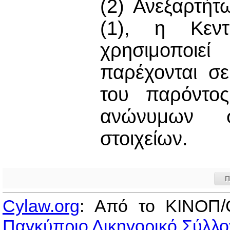
(2) Ανεξαρτήτ
(1), η Κεντ
χρησιμοποιεί
παρέχονται σ
του παρόντο
ανώνυμων συ
στοιχείων.
Π
Cylaw.org
: Από το ΚΙΝOΠ/
Παγκύπριο Δικηγορικό Σύλλο