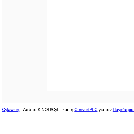
Cylaw.org
: Από το ΚΙΝOΠ/CyLii και τη
ConvertPLC
για τον
Παγκύπριο 