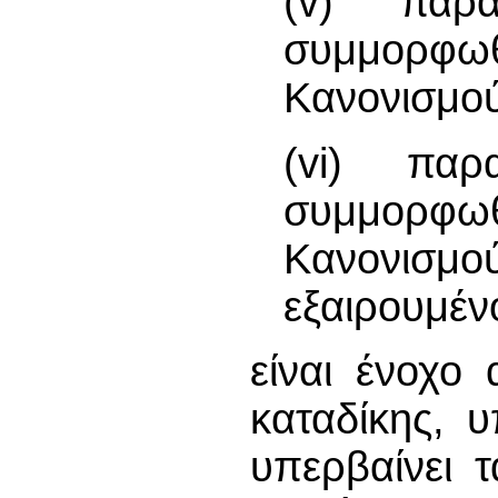
(v) παρα
συμμορφω
Κανονισμού
(vi) παρ
συμμορφω
Κανονισμ
εξαιρουμέν
είναι ένοχο
καταδίκης, 
υπερβαίνει 