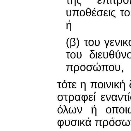
της επιτρο
υποθέσεις τ
ή
(β) του γενι
του διευθύν
προσώπου,
τότε η ποινική
στραφεί εναντ
όλων ή οποι
φυσικά πρόσω