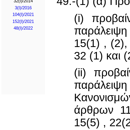
49.-(1) (α) Πρ
32(Ι)/2014
3(I)/2016
(i) προβα
104(I)/2021
152(I)/2021
παράλειψη
48(I)/2022
15(1) , (2),
32 (1) και (
(ii) προβ
παράλει
Κανονισμώ
άρθρων 11(
15(5) , 22(2