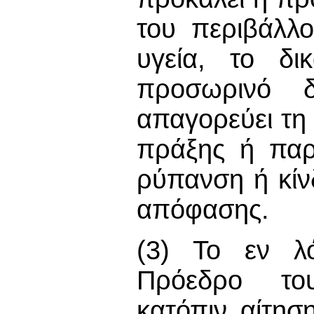
του περιβάλλ
υγεία, το δι
προσωρινό 
απαγορεύει τη
πράξης ή παρ
ρύπανση ή κίν
απόφασης.
(3) Το εν λό
Πρόεδρο του
κατόπιν αίτησ