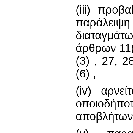
(iii) προβ
παράλει
διαταγμάτω
άρθρων 11(3
(3) , 27, 28
(6) ,
(iv) αρνε
οποιοδήπο
αποβλήτων,