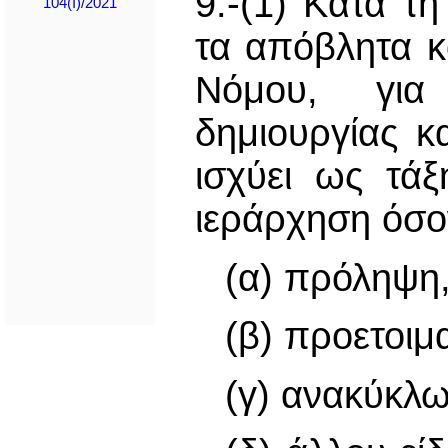
9.-(1) Κατά τ
104(I)/2021
τα απόβλητα κ
Νόμου, για
δημιουργίας κ
ισχύει ως τά
ιεράρχηση όσο
(α) πρόληψη
(β) προετοιμ
(γ) ανακύκλ