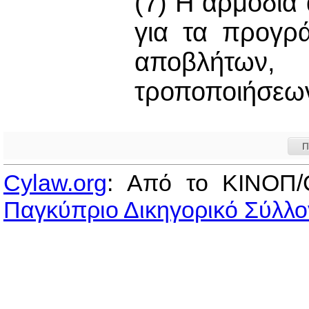
(7) Η αρμόδια
για τα προγρ
αποβλήτων,
τροποποιήσεω
Π
Cylaw.org
: Από το ΚΙΝOΠ/
Παγκύπριο Δικηγορικό Σύλλο