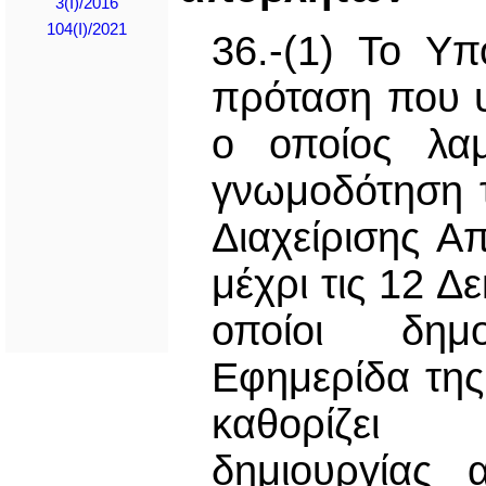
3(I)/2016
104(I)/2021
36.-(1) Το Υ
πρόταση που 
ο οποίος λαμ
γνωμοδότηση 
Διαχείρισης Α
μέχρι τις 12 Δ
οποίοι δημ
Εφημερίδα της
καθορίζει
δημιουργίας 