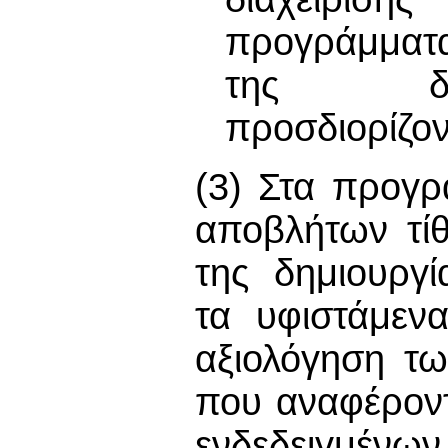
προγράμματα
της δημ
προσδιορίζο
(3) Στα προγ
αποβλήτων τίθ
της δημιουργ
τα υφιστάμεν
αξιολόγηση τ
που αναφέρον
ενδεδειγμένω