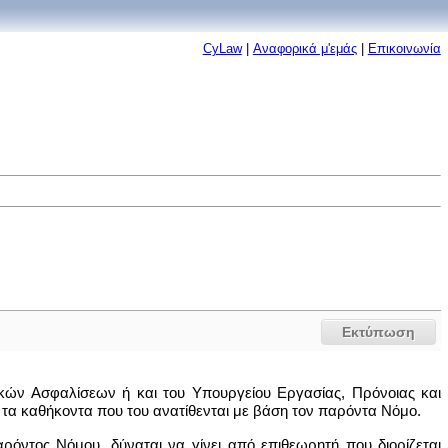
CyLaw
|
Αναφορικά μ'εμάς
|
Επικοινωνία
Εκτύπωση
νικών Ασφαλίσεων ή και του Υπουργείου Εργασίας, Πρόνοιας και
 τα καθήκοντα που του ανατίθενται με βάση τον παρόντα Νόμο.
αρόντος Νόμου, δύναται να γίνει από επιθεωρητή που διορίζεται