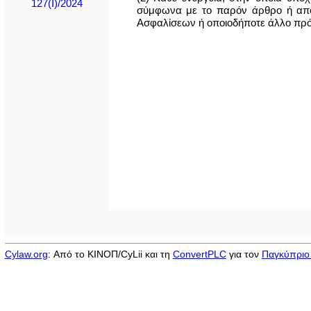
127(I)/2024
σύμφωνα με το παρόν άρθρο ή από
Ασφαλίσεων ή οποιοδήποτε άλλο πρόσ
Cylaw.org
: Από το ΚΙΝOΠ/CyLii και τη
ConvertPLC
για τον
Παγκύπριο 