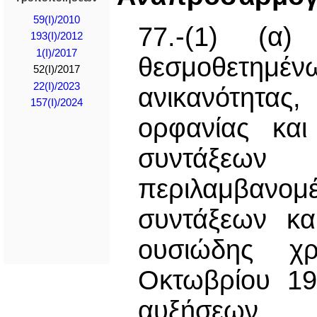
59(I)/2010
77.-(1) (α
193(Ι)/2012
1(I)/2017
θεσμοθετημέν
52(I)/2017
22(I)/2023
ανικανότητα
157(I)/2024
ορφανίας και
συντάξεων
περιλαμβαν
συντάξεων κα
ουσιώδης χρ
Οκτωβρίου 19
αυξήσεων