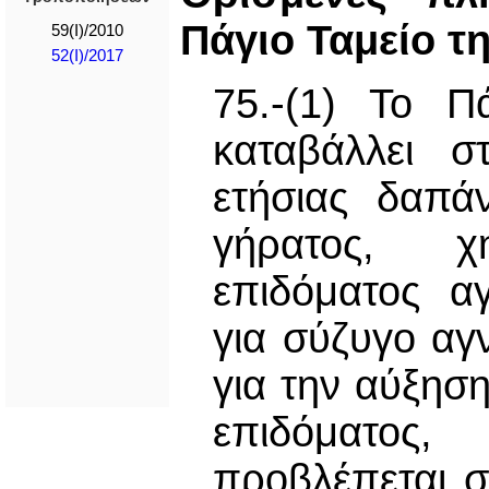
Πάγιο Ταμείο τ
59(I)/2010
52(I)/2017
75.-(1) Το Π
καταβάλλει σ
ετήσιας δαπάν
γήρατος, χη
επιδόματος α
για σύζυγο αγ
για την αύξησ
επιδόματος
προβλέπεται 