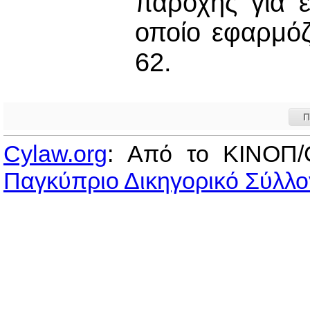
παροχής για 
οποίο εφαρμόζ
62.
Π
Cylaw.org
: Από το ΚΙΝOΠ/
Παγκύπριο Δικηγορικό Σύλλο