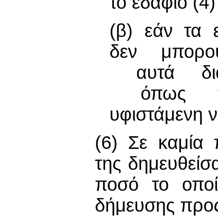
το εδάφιο (4
(β) εάν τα 
δεν μπορ
αυτά δια
όπως πρ
υφιστάμενη ν
(6) Σε καμία
της δημευθείσ
ποσό το οποί
δήμευσης προς