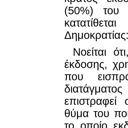
(50%) του
κατατίθετ
Δημοκρατίας
Νοείται ότ
έκδοσης, χρ
που εισπρ
διατάγματ
επιστραφεί 
θύμα του πο
το οποίο εκ