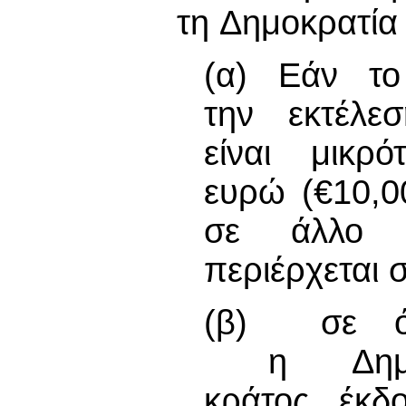
τη Δημοκρατία
(α) Εάν τ
την εκτέλε
είναι μικ
ευρώ (€10,0
σε άλλο 
περιέρχεται 
(β) σε όλ
η Δημοκρ
κράτος έκδ