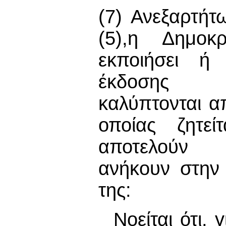
(7) Ανεξαρτήτ
(5),η Δημοκ
εκποιήσει ή
έκδοσης πε
καλύπτονται 
οποίας ζητεί
αποτελούν 
ανήκουν στην 
της:
Νοείται ότι,