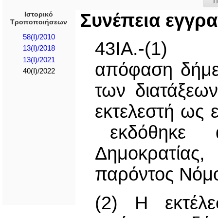
Π
Ιστορικό
Συνέπεια εγγρ
Τροποποιήσεων
58(I)/2010
43ΙΑ.-(1)
13(I)/2018
13(I)/2021
απόφαση δήμε
40(I)/2022
των διατάξεω
εκτελεστή ως 
εκδόθηκε απ
Δημοκρατίας,
παρόντος Νόμ
(2) Η εκτέλ