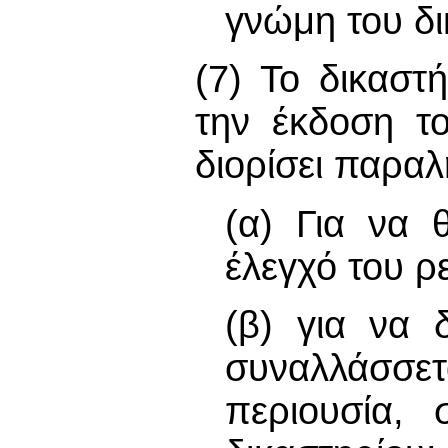
γνώμη του δι
(7) Το δικαστ
την έκδοση τ
διορίσει παρα
(α) Για να 
έλεγχό του ρ
(β) για να 
συναλλάσσετ
περιουσία, 