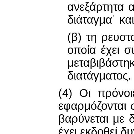
ανεξάρτητα α
διάταγμα˙ και
(β) τη ρευστ
οποία έχει 
μεταβιβάστηκ
διατάγματος.
(4) Οι πρόνο
εφαρμόζονται 
βαρύνεται με 
έχει εκδοθεί δ