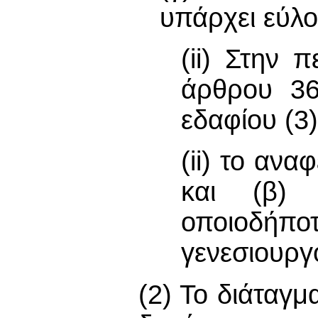
υπάρχει εύλογ
(ii) Στην 
άρθρου 36
εδαφίου (3)
(ii) το αν
και (β) 
οποιοδήπο
γενεσιουργ
(2) Το διάταγμ