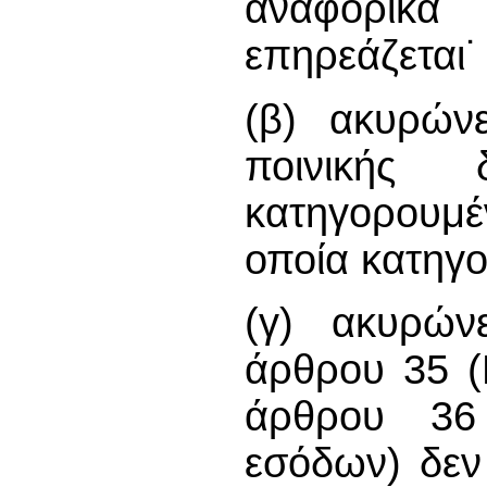
αναφορικ
επηρεάζεται˙
(β) ακυρών
ποινικής 
κατηγορουμέ
οποία κατηγο
(γ) ακυρών
άρθρου 35 (
άρθρου 36
εσόδων) δεν