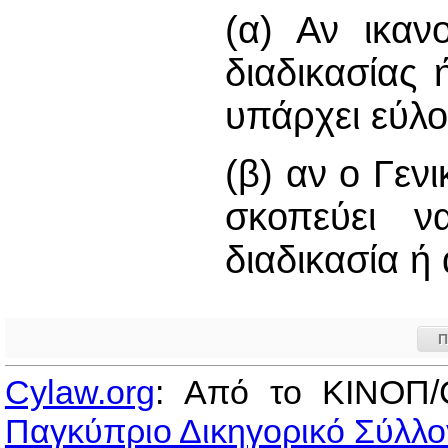
(α) Αν ικαν
διαδικασίας 
υπάρχει εύλογ
(β) αν ο Γεν
σκοπεύει 
διαδικασία ή 
Π
Cylaw.org
: Από το ΚΙΝOΠ/
Παγκύπριο Δικηγορικό Σύλλο