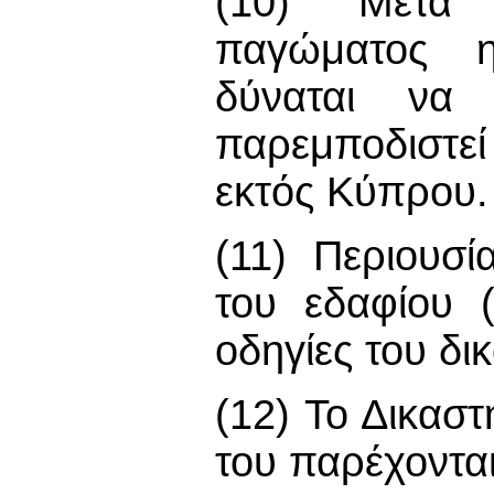
(10) Μετά 
παγώματος η
δύναται να
παρεμποδιστεί
εκτός Κύπρου.
(11) Περιουσί
του εδαφίου 
οδηγίες του δι
(12) Το Δικαστ
του παρέχοντα