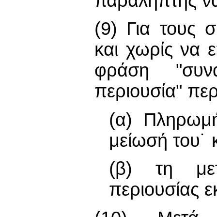
παραλήπτης να
(9) Για τους
και χωρίς να ε
φράση "συν
περιουσία" περ
(α) Πληρωμή
μείωσή του˙ 
(β) τη με
περιουσίας ε