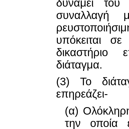
δυνάμει του 
συναλλαγή 
ρευστοποιήσι
υπόκειται σε
δικαστήριο 
διάταγμα.
(3) Το διάτ
επηρεάζει-
(α) Ολόκληρ
την οποία 