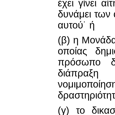
έχει γίνει α
δυνάμει των
αυτού˙ ή
(β) η Μονάδα
οποίας δημι
πρόσωπο δύ
διάπρ
νομιμοποίη
δραστηριότητ
(γ) το δικασ