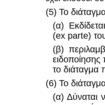
(5) Το διάταγ
(α) Εκδίδετ
(ex parte) το
(β) περιλαμ
ειδοποίησης
το διάταγμα
(6) Το διάταγ
(α) Δύναται 