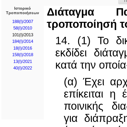
Π
Ιστορικό
Διάταγμα Π
Τροποποιήσεων
τροποποίησή τ
188(I)/2007
58(I)/2010
101(I)/2013
14. (1) Το δι
184(Ι)/2014
18(I)/2016
εκδίδει διάτ
158(I)/2018
κατά την οποία
13(I)/2021
40(I)/2022
(α) Έχει αρχ
επίκειται η
ποινικής δι
για διάπραξ