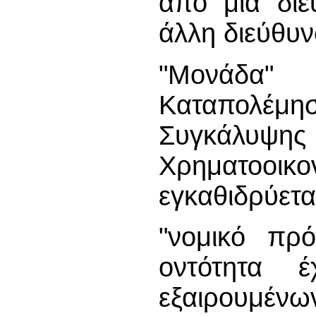
από μια διε
άλλη διεύθυν
"Μονάδα"
Καταπολ
Συγκάλ
Χρηματοοικο
εγκαθιδρύετα
"νομικό πρό
οντότητα έ
εξαιρουμένω