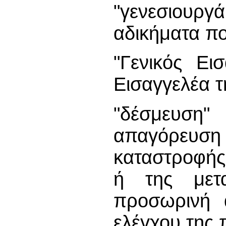
"γενεσιουρ
αδικήματα πο
"Γενικός Ει
Εισαγγελέα τ
"δέσμευσ
απαγόρευσ
καταστροφής,
ή της μετα
προσωρινή 
ελέγχου της 