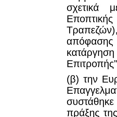
σχετικά 
Εποπτική
Τραπεζών
απόφασης 
κατάργηση
Επιτροπής”
(β) την Ε
Επαγγελ
συστάθηκε
πράξης τη