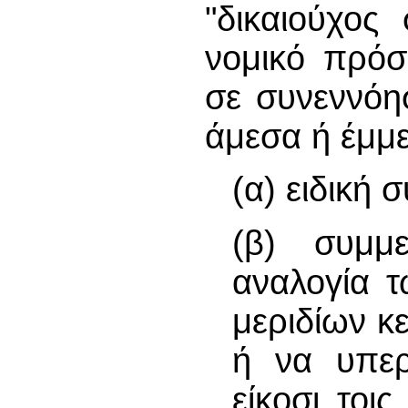
"δικαιούχος
νομικό πρόσ
σε συνεννόη
άμεσα ή έμμ
(α) ειδική 
(β) συμμ
αναλογία 
μεριδίων κ
ή να υπερ
είκοσι τοι