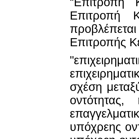
“Επιτροπή Κ
Επιτροπή 
προβλέπετ
Επιτροπής Κ
"επιχειρη
επιχειρηματ
σχέση μεταξ
οντότητας,
επαγγελμα
υπόχρεης οντ