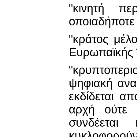
"κινητή πε
οποιαδήποτε 
"κράτος μέλ
Ευρωπαϊκής
"κρυπτοπερι
ψηφιακή ανα
εκδίδεται α
αρχή ούτε 
συνδέεται
κυκλοφορούν