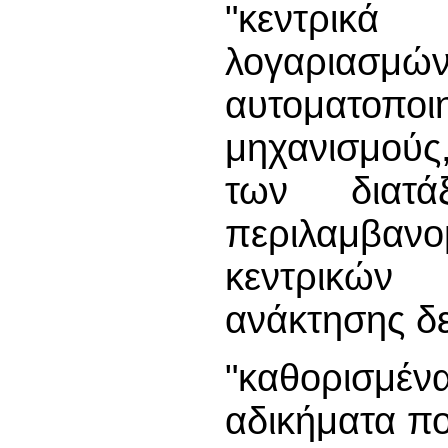
"κεντρικ
λογαρια
αυτοματο
μηχανισμούς
των διατ
περιλαμβαν
κεντρικών
ανάκτησης δ
"καθορισμέ
αδικήματα πο