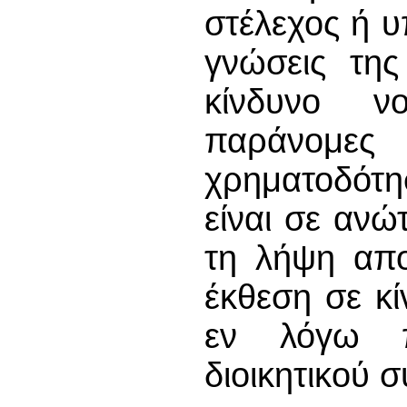
στέλεχος ή υ
γνώσεις της
κίνδυνο ν
παράνομε
χρηματοδότησ
είναι σε ανώ
τη λήψη απ
έκθεση σε κί
εν λόγω π
διοικητικού 