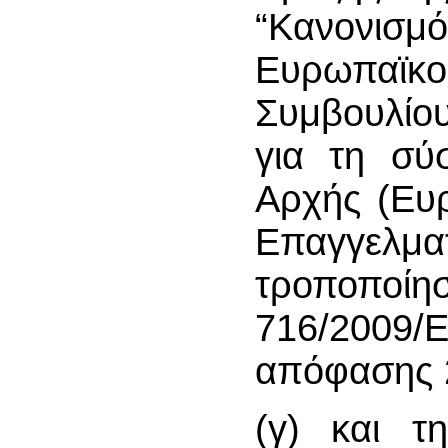
“Κανονισμ
Ευρωπαϊκ
Συμβουλίο
για τη σύ
Αρχής (Ευ
Επαγγελμ
τροποποί
716/2009
απόφασης 2
(γ) και τ