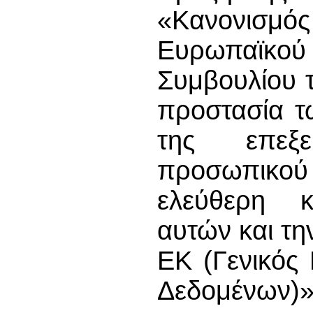
«Κανονισ
Ευρωπαϊκο
Συμβουλίου τ
προστασία τ
της επεξ
προσωπικο
ελεύθερη 
αυτών και τη
ΕΚ (Γενικός
Δεδομένων)»