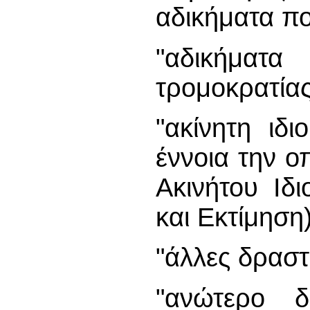
αδικήματα πο
"αδικήμα
τρομοκρατίας
"ακίνητη ιδι
έννοια την ο
Ακινήτου Ιδ
και Εκτίμηση
"άλλες δραστ
"ανώτερο δι