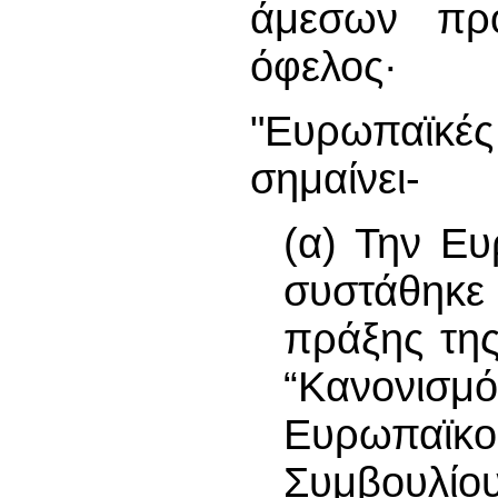
άμεσων προ
όφελος·
"Ευρωπαϊκέ
σημαίνει-
(α) Την Ε
συστάθηκε
πράξης τη
“Κανονισμ
Ευρωπαϊκ
Συμβουλίο