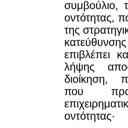
συμβούλιο, 
οντότητας, π
της στρατηγι
κατεύθυνση
επιβλέπει κ
λήψης απο
διοίκηση, 
που πραγ
επιχειρηματι
οντότητας·