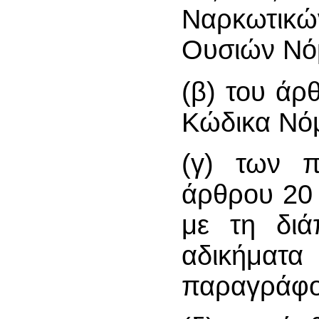
Ναρκωτικώ
Ουσιών Νό
(β) του άρ
Κώδικα Νό
(γ) των π
άρθρου 20 
με τη διά
αδικήματ
παραγράφου