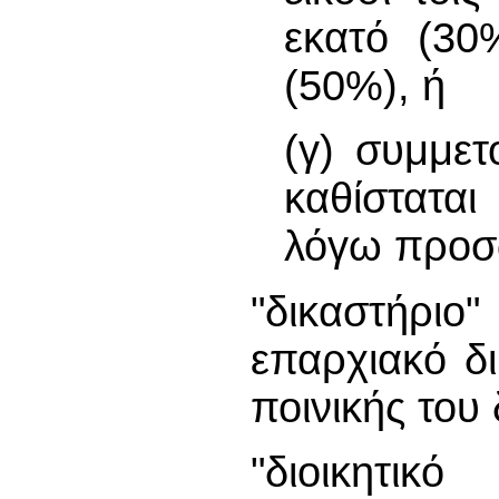
εκατό (30
(50%), ή
(γ) συμμε
καθίσταται
λόγω προσ
"δικαστήριο
επαρχιακό δ
ποινικής του 
"διοικητικ