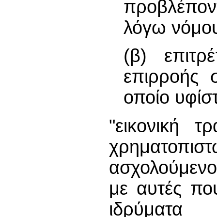
προβλέποντ
λόγω νόμου
(β) επιτρ
επιρροής 
οποίο υφίσ
"εικονική τ
χρηματοπι
ασχολούμενο
με αυτές πο
ιδρύματα 