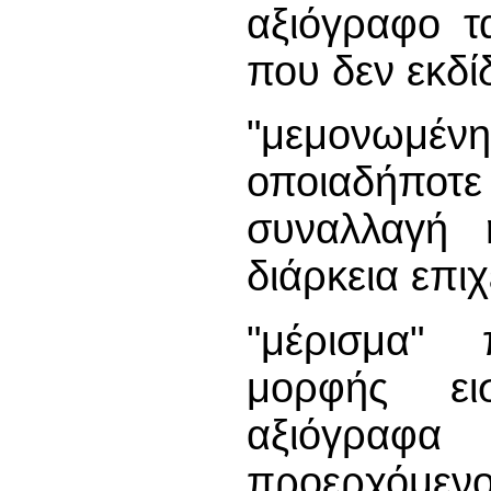
αξιόγραφο τ
που δεν εκδί
"μεμονωμέ
οποιαδήπο
συναλλαγή 
διάρκεια επι
"μέρισμα" 
μορφής ει
αξιόγραφα 
προερχόμε