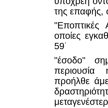
υπόχρεη οντ
της επαφής, ό
"Εποπτικές 
οποίες εγκα
59˙
"έσοδο" ση
περιουσία 
προήλθε άμ
δραστηριότ
μεταγενέστε