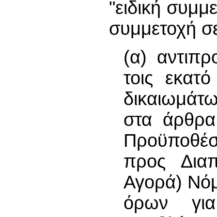
"ειδική συμμ
συμμετοχή σ
(α) αντιπρ
τοις εκατ
δικαιωμάτω
στα άρθρα
Προϋποθέσε
προς Διαπ
Αγορά) Νό
όρων γι