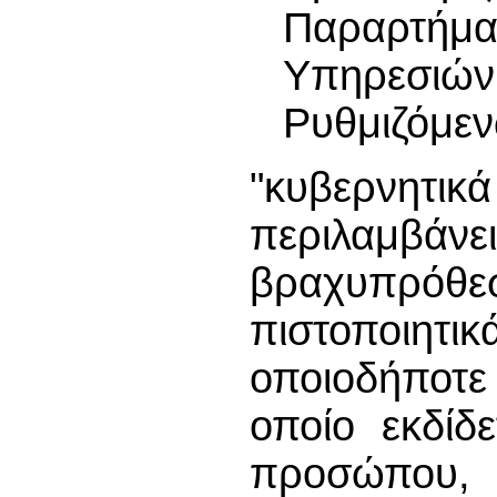
Παραρτήμ
Υπηρεσιώ
Ρυθμιζόμε
"κυβερνητικά
περιλαμβά
βραχυπρόθε
πιστοποι
οποιοδήποτ
οποίο εκδίδ
προσώπου,