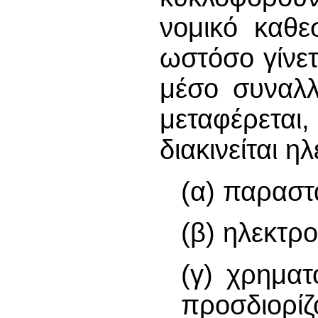
νομικό καθε
ωστόσο γίνε
μέσο συναλλ
μεταφέρετ
διακινείται ηλ
(α) παραστα
(β) ηλεκτρο
(γ) χρημα
προσδιορίζ