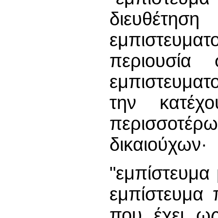
διευθέτ
εμπιστευμ
περιουσία
εμπιστευματ
την κατέχ
περισσοτ
δικαιούχων·
"εμπίστευμα 
εμπίστευμα 
που έχει ω