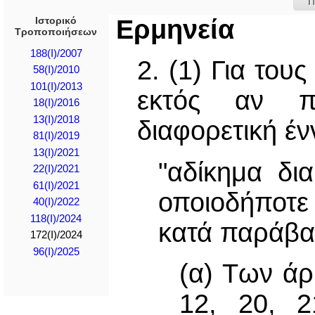
Π
Ιστορικό
Ερμηνεία
Τροποποιήσεων
188(I)/2007
2. (1) Για το
58(I)/2010
101(I)/2013
εκτός αν π
18(I)/2016
13(I)/2018
διαφορετική έν
81(I)/2019
13(I)/2021
"αδίκημα δι
22(I)/2021
61(I)/2021
οποιοδήποτε 
40(I)/2022
118(I)/2024
κατά παράβα
172(I)/2024
96(I)/2025
(α) Των άρ
12, 20, 2