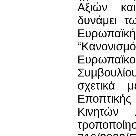
Αξιών κα
δυνάμει τ
Ευρωπα
“Κανονισμ
Ευρωπαϊκ
Συμβουλίο
σχετικά 
Εποπτική
Κινητών 
τροποποί