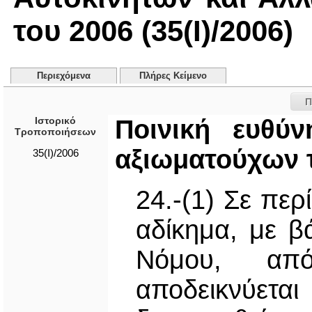
του 2006 (35(I)/2006)
Περιεχόμενα
Πλήρες Κείμενο
Π
Ιστορικό
Ποινική ευθύ
Τροποποιήσεων
αξιωματούχων 
35(I)/2006
24.-(1) Σε πε
αδίκημα, με β
Νόμου, απ
αποδεικνύετα