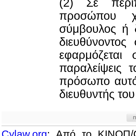
(2) Σε περί
προσώπου χ
σύμβουλος ή δ
διευθύνοντος
εφαρμόζεται 
παραλείψεις 
πρόσωπο αυτό
διευθυντής το
Π
Cylaw.org
: Από το ΚΙΝOΠ/