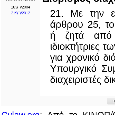
183(I)/2004
21. Με την ε
219(I)/2012
άρθρου 25, το
ή ζητά από τ
ιδιοκτήτριες τ
για χρονικό δ
Υπουργικό Συ
διαχειριστές δ
Π
Cylaw.org
: Από το ΚΙΝOΠ/