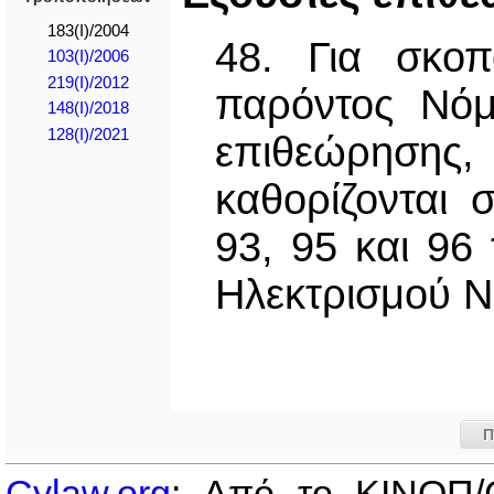
183(I)/2004
48. Για σκοπ
103(I)/2006
219(I)/2012
παρόντος Νόμ
148(I)/2018
128(I)/2021
επιθεώρησης
καθορίζονται 
93, 95 και 96
Ηλεκτρισμού Ν
Π
Cylaw.org
: Από το ΚΙΝOΠ/