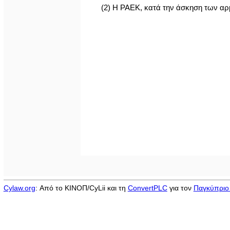
(2) Η ΡΑΕΚ, κατά την άσκηση των αρμ
Cylaw.org
: Από το ΚΙΝOΠ/CyLii και τη
ConvertPLC
για τον
Παγκύπριο 