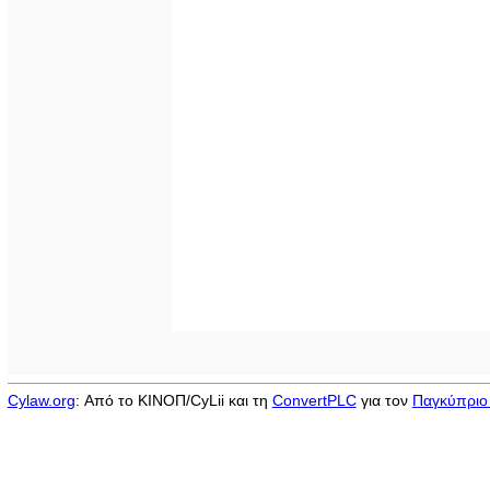
Cylaw.org
: Από το ΚΙΝOΠ/CyLii και τη
ConvertPLC
για τον
Παγκύπριο 