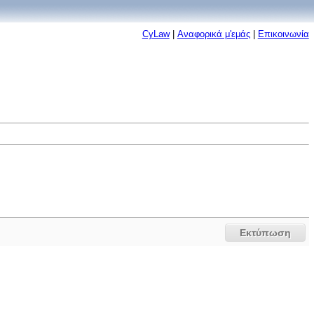
CyLaw
|
Αναφορικά μ'εμάς
|
Επικοινωνία
Εκτύπωση