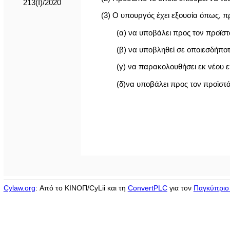
213(I)/2020
(3) Ο υπουργός έχει εξουσία όπως, π
(α) να υποβάλει προς τον προϊσ
(β) να υποβληθεί σε οποιεσδήποτε
(γ) να παρακολουθήσει εκ νέου ε
(δ)να υποβάλει προς τον προϊστ
Cylaw.org
: Από το ΚΙΝOΠ/CyLii και τη
ConvertPLC
για τον
Παγκύπριο 