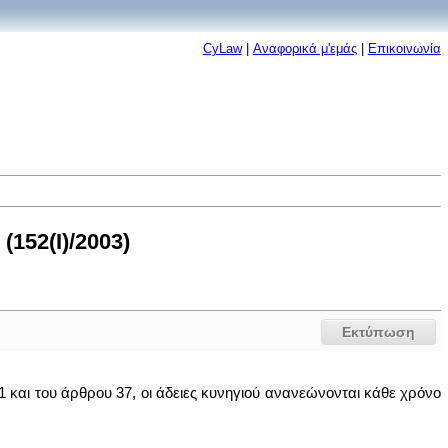
CyLaw
|
Αναφορικά μ'εμάς
|
Επικοινωνία
152(I)/2003)
Εκτύπωση
1 και του άρθρου 37, οι άδειες κυνηγιού ανανεώνονται κάθε χρόνο