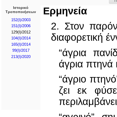
Π
Ιστορικό
Ερμηνεία
Τροποποιήσεων
152(I)/2003
2. Στον παρό
151(I)/2006
129(I)/2012
διαφορετική έν
104(Ι)/2014
165(Ι)/2014
“άγρια πανί
99(I)/2017
213(I)/2020
άγρια πτηνά 
“άγριο πτηνό
ζει εκ φύσ
περιλαμβάνει
“αγρινό” σημ