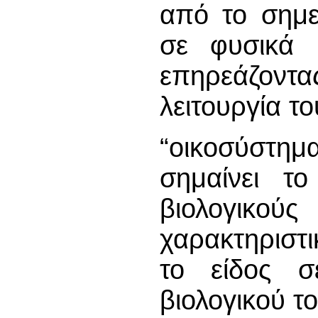
από το σημε
σε φυσικά ή
επηρεάζον
λειτουργία το
“οικοσύστημ
σημαίνει το
βιολογικ
χαρακτηριστι
το είδος 
βιολογικού τ