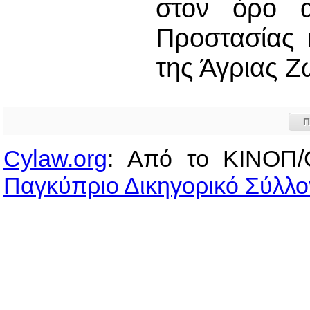
στον όρο 
Προστασίας 
της Άγριας Ζ
Π
Cylaw.org
: Από το ΚΙΝOΠ/
Παγκύπριο Δικηγορικό Σύλλο