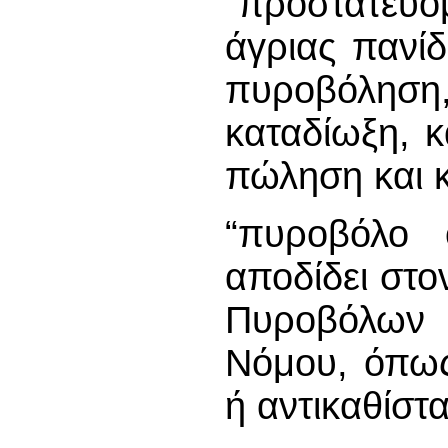
“προστατευό
άγριας πανί
πυροβόλη
καταδίωξη, 
πώληση και κ
“πυροβόλο 
αποδίδει στο
Πυροβόλων
Νόμου, όπως
ή αντικαθίστα