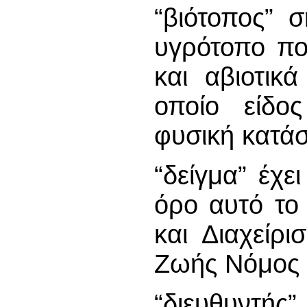
“βιότοπος” 
υγρότοπο που
και αβιοτικ
οποίο είδος
φυσική κατά
“δείγμα” έχε
όρο αυτό το
και Διαχείρ
Ζωής Νόμος 
“διευθυντής