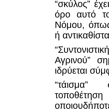
“σκύλος” έχε
όρο αυτό τ
Νόμου, όπως
ή αντικαθίστα
“Συντονιστ
Αγρινού” ση
ιδρύεται σύμ
“τάισμα” 
τοποθέτηση
οποιουδήπο