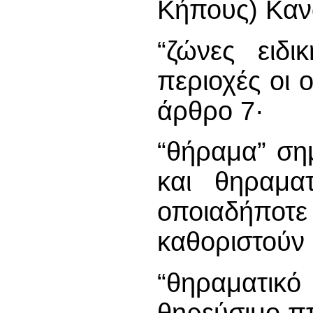
Κήπους) Καν
“ζώνες ειδι
περιοχές οι 
άρθρο 7·
“θήραμα” σημ
και θηραματ
οποιαδήποτε
καθοριστούν
“θηραματι
θηρεύσιμο πτ