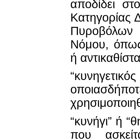
αποδίδει στ
Κατηγορίας Δ
Πυροβόλων
Νόμου, όπως
ή αντικαθίστα
“κυνηγετικ
οποιασδήπο
χρησιμοποιηθ
“κυνήγι” ή “
που ασκεί