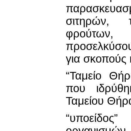
παρασκευ
σιτηρών, 
φρούτων,
προσελκύσου
για σκοπούς 
“Ταμείο Θήρ
που ιδρύθ
Ταμείου Θήρ
“υποείδος
οργανισμ