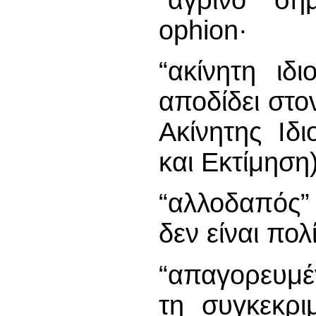
ophion·
“ακίνητη ιδ
αποδίδει στο
Ακίνητης Ιδ
και Εκτίμηση
“αλλοδαπός”
δεν είναι πολ
“απαγορευμέ
τη συγκεκρι