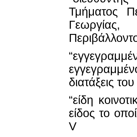
Τμήματος Πε
Γεωργίας
Περιβάλλοντ
“εγγεγραμμ
εγγεγραμμέ
διατάξεις το
“είδη κοινοτ
είδος το οπ
V