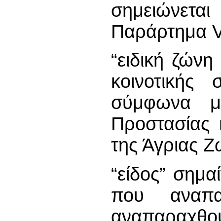
σημειώνετ
Παράρτημα V
“ειδική ζώνη
κοινοτικής 
σύμφωνα μ
Προστασίας 
της Άγριας 
“είδος” σημα
που αναπ
αναπαραχθο