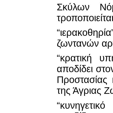
Σκύλων Νό
τροποποιείται
“ιερακοθηρία
ζωντανών αρ
“κρατική υπ
αποδίδει στο
Προστασίας 
της Άγριας 
“κυνηγετικό