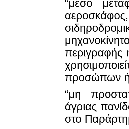
“μέσο μεταφ
αεροσκάφο
σιδηροδρο
μηχανοκίν
περιγραφής 
χρησιμοποιε
προσώπων ή
“μη προστατ
άγριας πανίδ
στο Παράρτη