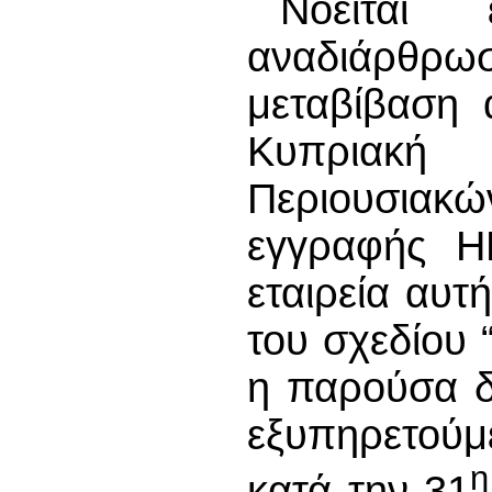
Νοείται 
αναδιάρθρωσ
μεταβίβαση 
Κυπριακή
Περιουσιακ
εγγραφής H
εταιρεία αυτή
του σχεδίου
η παρούσα δ
εξυπηρετούμ
η
κατά την 31