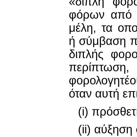
«διπλή φορο
φόρων από δ
μέλη, τα οπ
ή σύμβαση π
διπλής φορο
περίπτωση,
φορολογητέο
όταν αυτή επ
(i) πρόσθε
(ii) αύξησ