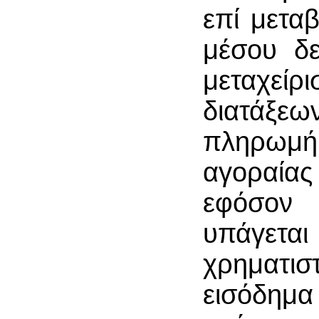
επί μετα
μέσου δε
μεταχείρ
διατάξεω
πληρωμή 
αγοραία
εφόσον 
υπάγεται
χρηματ
εισόδημα