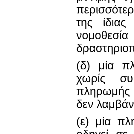
περισσότε
της ίδιας
νομοθεσί
δραστηριοπο
(δ) μία 
χωρίς συ
πληρωμής 
δεν λαμβάν
(ε) μία π