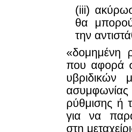
(iii) ακύρ
θα μπορού
την αντιστ
«δομημένη ρ
που αφορά σ
υβριδικών 
ασυμφωνίας 
ρύθμισης ή τ
για να παρ
στη μεταχείρ