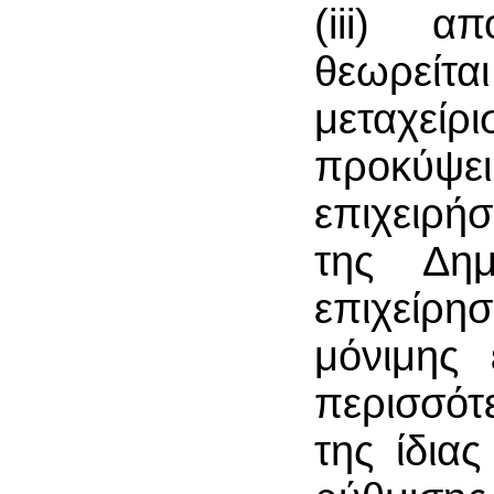
(iii) α
θεωρεί
μεταχείρ
προκύψ
επιχειρήσ
της Δημ
επιχείρη
μόνιμης 
περισσότ
της ίδια