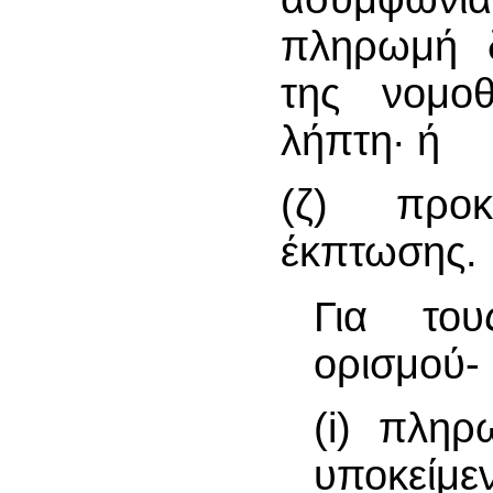
πληρωμή δ
της νομοθ
λήπτη· ή
(ζ) προκ
έκπτωσης.
Για το
ορισμού-
(i) πληρ
υποκείμε