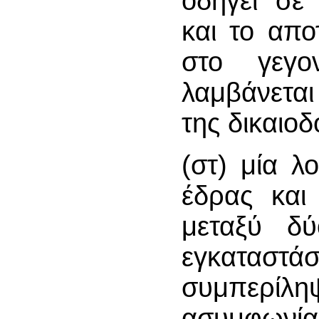
οδηγεί σε
και το απο
στο γεγ
λαμβάνετα
της δικαιο
(στ) μία λ
έδρας και
μεταξύ δ
εγκαταστά
συμπερί
ασυμφωνίας