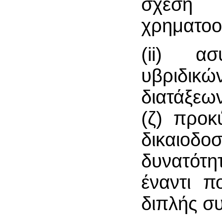
σχέση 
χρηματοο
(ii) ασ
υβριδικ
διατάξεω
(ζ) προκ
δικαιοδο
δυνατότη
έναντι π
διπλής σ