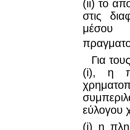
(ii) το α
στις δια
μέσου
πραγματοπ
Για το
(i), η 
χρηματοπ
συμπεριλ
εύλογου χ
(i) η πλ