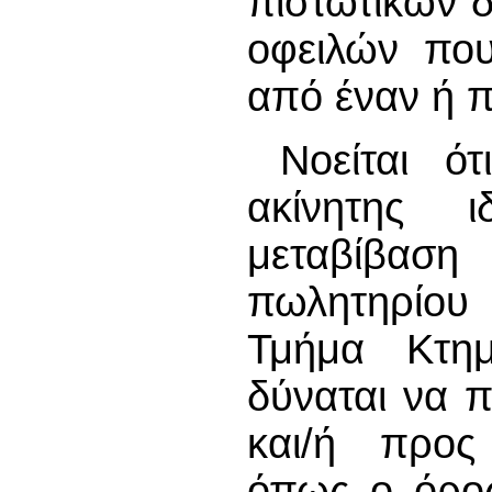
πιστωτικών 
οφειλών που
από έναν ή π
Νοείται ό
ακίνητης 
μεταβίβα
πωλητηρίου 
Τμήμα Κτημ
δύναται να π
και/ή προς
όπως ο όρος