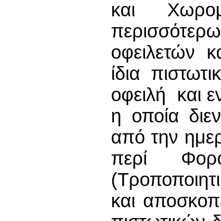
και Χωρο
περισσότε
οφειλετών κ
ίδια πιστωτ
οφειλή και ε
η οποία διεν
από την ημερ
περί Φορο
(Τροποποιητ
και αποσκοπ