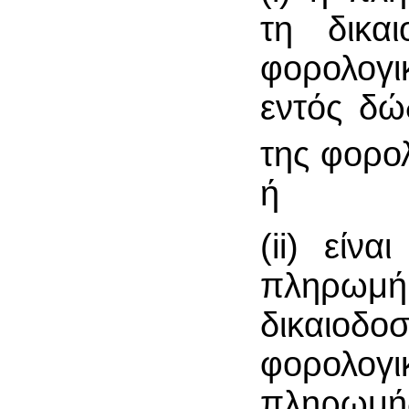
τη δικα
φορολογι
εντός δώ
της φορο
ή
(ii) είν
πληρωμή
δικαιοδο
φορολογ
πληρωμής