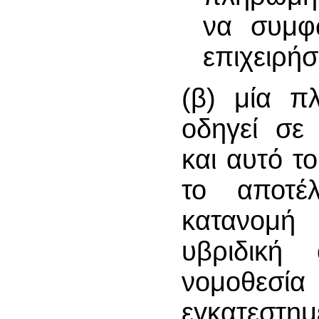
να συμφ
επιχειρή
(β) μία π
οδηγεί σε
και αυτό τ
το αποτέ
κατανομή
υβριδική
νομοθεσία
εγκατεστ