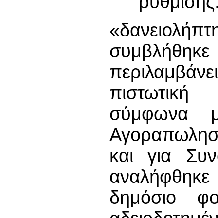
ρύθμισης
«δανειολήπτ
συμβλήθη
περιλαμβά
πιστωτική 
σύμφωνα μ
Αγοραπωλησί
και για Συ
αναλήφθηκε
δημόσιο φο