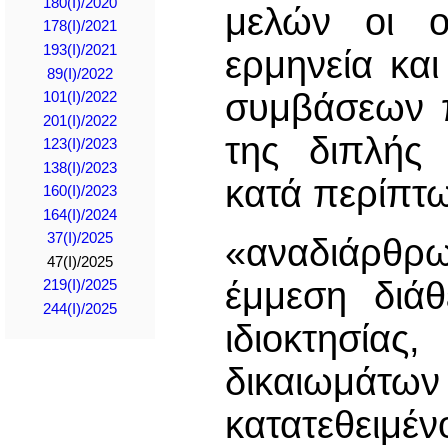
180(I)/2020
μελών οι ο
178(I)/2021
193(I)/2021
ερμηνεία κα
89(I)/2022
συμβάσεων π
101(I)/2022
201(I)/2022
της διπλής 
123(Ι)/2023
138(I)/2023
κατά περίπτω
160(I)/2023
164(I)/2024
37(I)/2025
«αναδιάρθρ
47(I)/2025
έμμεση διάθ
219(I)/2025
244(I)/2025
ιδιοκτησί
δικαιωμάτων
κατατεθειμέ