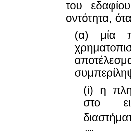
του εδαφίο
οντότητα, ότα
(α) μία 
χρηματοπ
αποτέλ
συμπερίληψ
(i) η πλ
στο ει
διαστήμα