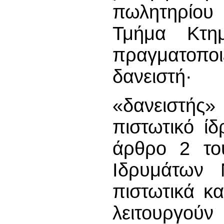
πωλητηρίου 
Τμήμα Κτημ
πραγματοπ
δανειστή·
«δανειστής
πιστωτικό ί
άρθρο 2 το
Ιδρυμάτων 
πιστωτικά κ
λειτουργούν