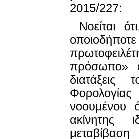
2015/227:
Νοείται ότ
οποιοδήποτ
πρωτοφειλέτ
πρόσωπο» ε
διατάξεις
Φορολογία
νοουμένου ό
ακίνητης 
μεταβίβα