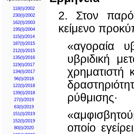
118(I)/2002
2. Στον παρό
230(I)/2002
162(I)/2003
κείμενο προκύπ
195(I)/2004
115(Ι)/2014
«αγοραία υβ
187(I)/2015
212(Ι)/2015
υβριδική με
135(I)/2016
119(I)/2017
χρηματιστή 
134(I)/2017
96(I)/2018
δραστηριότη
122(I)/2018
139(I)/2018
ρύθμισης·
27(I)/2019
63(I)/2019
«αμφισβητού
151(I)/2019
152(I)/2019
οποίο εγείρ
80(I)/2020