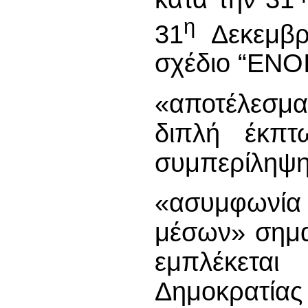
η
31
Δεκεμβρί
σχέδιο “ΕΝΟ
«αποτέλεσμ
διπλή έκπ
συμπερίληψη
«ασυμφωνία
μέσων» σημα
εμπλέκετα
Δημοκρατίας 