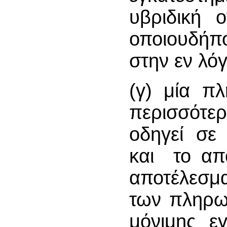
υβριδική ο
οποιουδήπ
στην εν λό
(γ) μία π
περισσότε
οδηγεί σε
και το απ
αποτέλεσμ
των πληρω
μόνιμης ε