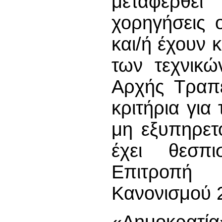
μεταφερθε
χορηγήσεις 
και/ή έχουν 
των τεχνικ
Αρχής Τραπε
κριτήρια για
μη εξυπηρετ
έχει θεσπ
Επιτροπή
Κανονισμού 