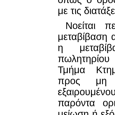
με τις διατάξ
Νοείται π
μεταβίβαση α
η μεταβίβ
πωλητηρίου 
Τμήμα Κτημ
προς μη 
εξαιρουμένο
παρόντα ορ
μείωση ή εξ