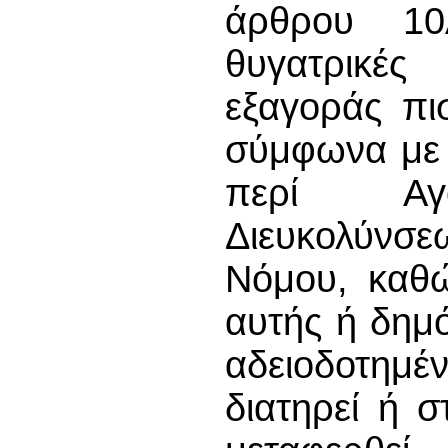
άρθρου 10
θυγατρικές 
εξαγοράς πι
σύμφωνα με τ
περί Αγο
Διευκολύνσ
Νόμου, καθώς
αυτής ή δημό
αδειοδοτημέ
διατηρεί ή 