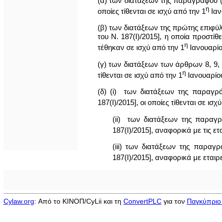
(α) των διατάξεων της παραγράφου (β
η
οποίες τίθενται σε ισχύ από την 1
Ιαν
(β) των διατάξεων της πρώτης επιφύλ
του Ν. 187(Ι)/2015], η οποία προστί
η
τέθηκαν σε ισχύ από την 1
Ιανουαρίο
(γ) των διατάξεων των άρθρων 8, 9, 1
η
τίθενται σε ισχύ από την 1
Ιανουαρίου
(δ) (i) των διατάξεων της παραγρά
187(Ι)/2015], οι οποίες τίθενται σε ισχ
(ii) των διατάξεων της παραγρ
187(Ι)/2015], αναφορικά με τις ετ
(iii) των διατάξεων της παραγ
187(Ι)/2015], αναφορικά με εταιρε
Cylaw.org
: Από το ΚΙΝOΠ/CyLii και τη
ConvertPLC
για τον
Παγκύπριο 