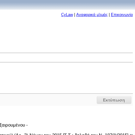
CyLaw
|
Αναφορικά μ'εμάς
|
Επικοινωνία
Εκτύπωση
ξαιρουμένου -